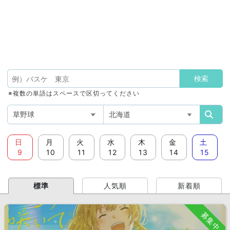
※複数の単語はスペースで区切ってください
日
月
火
水
木
金
土
9
10
11
12
13
14
15
標準
人気順
新着順
募集中