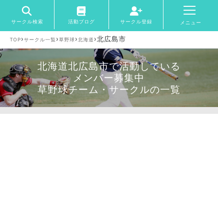
サークル検索
活動ブログ
サークル登録
メニュー
›
›
›
›
北広島市
TOP
サークル一覧
草野球
北海道
北海道北広島市で活動している
メンバー募集中
草野球チーム・サークルの一覧