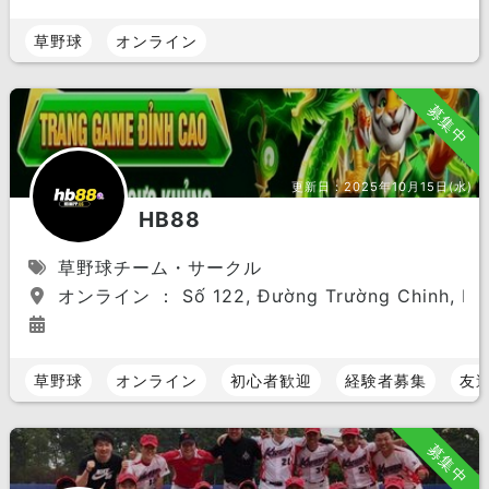
草野球
オンライン
募集中
更新日：
2025年10月15日(水)
HB88
草野球チーム・サークル
オンライン ： Số 122, Đường Trường Chinh, P.12, 
草野球
オンライン
初心者歓迎
経験者募集
友
募集中