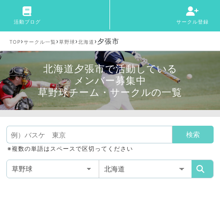
活動ブログ
サークル登録
›
›
›
›
夕張市
TOP
サークル一覧
草野球
北海道
北海道夕張市で活動している
メンバー募集中
草野球チーム・サークルの一覧
※複数の単語はスペースで区切ってください