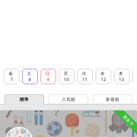
金
土
日
月
火
水
木
7
8
9
10
11
12
13
標準
人気順
新着順
募集中