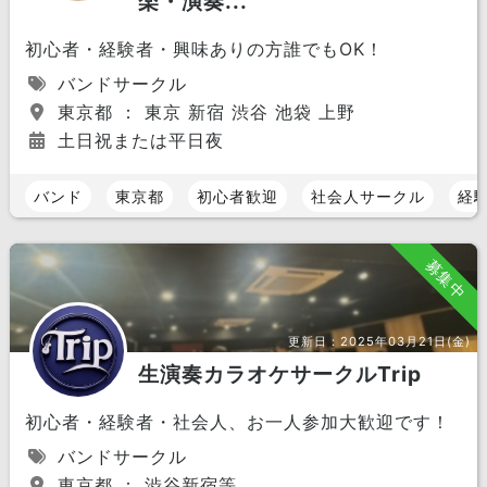
楽・演奏...
初心者・経験者・興味ありの方誰でもOK！
バンドサークル
東京都 ： 東京 新宿 渋谷 池袋 上野
土日祝または平日夜
バンド
東京都
初心者歓迎
社会人サークル
経
募集中
更新日：
2025年03月21日(金)
生演奏カラオケサークルTrip
初心者・経験者・社会人、お一人参加大歓迎です！
バンドサークル
東京都 ： 渋谷新宿等