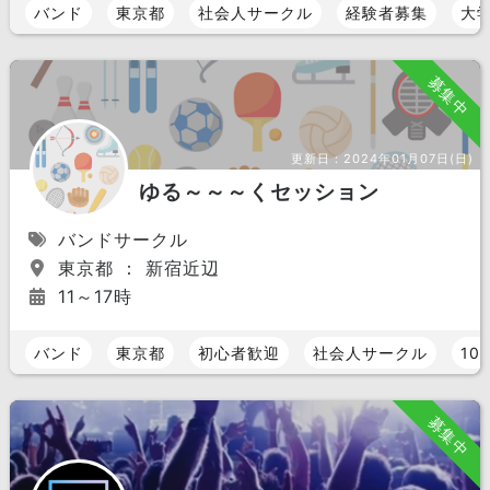
バンド
東京都
社会人サークル
経験者募集
大
募集中
更新日：
2024年01月07日(日)
ゆる～～～くセッション
バンドサークル
東京都 ： 新宿近辺
11～17時
バンド
東京都
初心者歓迎
社会人サークル
10
募集中