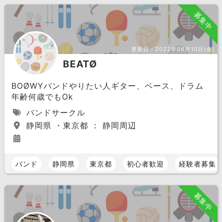
募集中
更新日：
2022年06月10日(金)
BEATØ
BOØWYバンドやりたい人ギター、ベース、ドラム
年齢何歳でもOk
バンドサークル
静岡県 ・東京都 ： 静岡周辺
バンド
静岡県
東京都
初心者歓迎
経験者募集
募集中