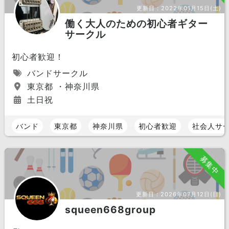
更新日：
2022年01月15日(土)
働く大人のための初心者ギター
サークル
初心者歓迎！
バンドサークル
東京都 ・神奈川県
土日祝
バンド
東京都
神奈川県
初心者歓迎
社会人サ
募集中
更新日：
2026年07月12日(日)
squeen668group