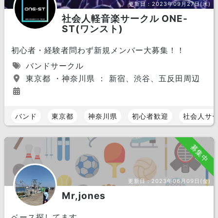
更新日：
2023年09月27日(水)
社会人軽音楽サークル ONE-
ST(ワンスト)
初心者・経験者問わず新規メンバー大募集！！
バンドサークル
東京都 ・神奈川県 ： 新宿、渋谷、五反田周辺
バンド
東京都
神奈川県
初心者歓迎
社会人サ
募集中
更新日：
2023年06月09日(金)
Mr,jones
ベース探してます