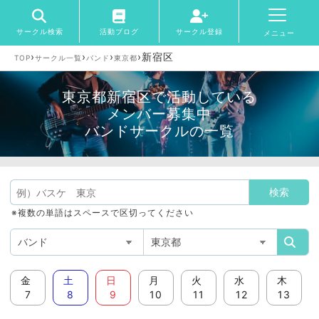
サークル検索
活動ブログ
サークル登録
メニュー
›
›
›
›
新宿区
TOP
サークル一覧
バンド
東京都
東京都新宿区で活動している
メンバー募集中
バンドサークルの一覧
※複数の単語はスペースで区切ってください
金
土
日
月
火
水
木
7
8
9
10
11
12
13