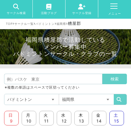
サークル検索
活動ブログ
サークル登録
メニュー
›
›
›
›
糟屋郡
TOP
サークル一覧
バドミントン
福岡県
福岡県糟屋郡で活動している
メンバー募集中
バドミントンサークル・クラブの一覧
※複数の単語はスペースで区切ってください
日
月
火
水
木
金
土
9
10
11
12
13
14
15