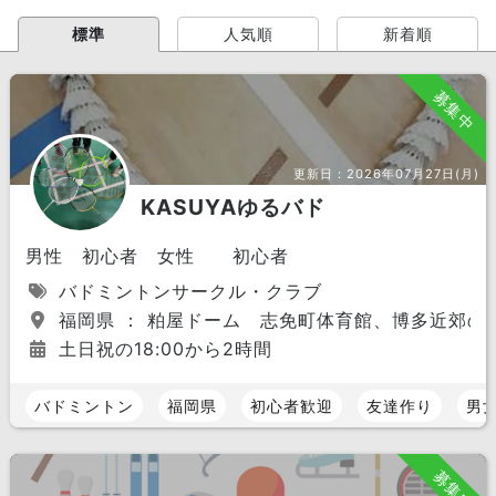
標準
人気順
新着順
募集中
更新日：
2026年07月27日(月)
KASUYAゆるバド
男性 初心者 女性 初心者
バドミントンサークル・クラブ
福岡県 ： 粕屋ドーム 志免町体育館、博多近郊の
土日祝の18:00から2時間
バドミントン
福岡県
初心者歓迎
友達作り
男
募集中