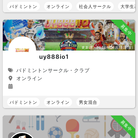
バドミントン
オンライン
社会人サークル
大学生
募集中
更新日：
2026年06月19日(金)
uy888io1
バドミントンサークル・クラブ
オンライン
バドミントン
オンライン
男女混合
募集中