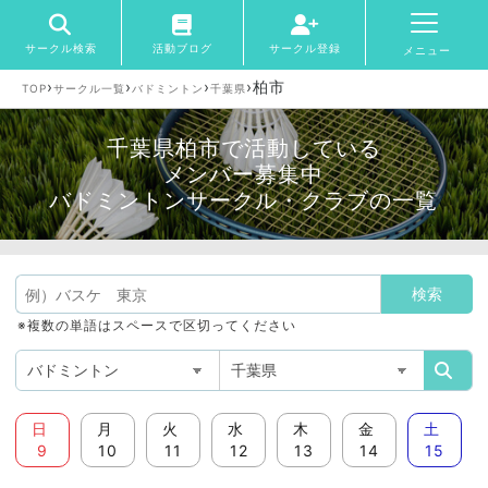
サークル検索
活動ブログ
サークル登録
メニュー
›
›
›
›
柏市
TOP
サークル一覧
バドミントン
千葉県
千葉県柏市で活動している
メンバー募集中
バドミントンサークル・クラブの一覧
※複数の単語はスペースで区切ってください
日
月
火
水
木
金
土
9
10
11
12
13
14
15