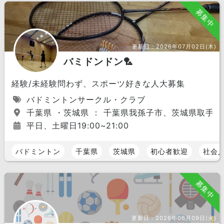
募集中
更新日：
2026年07月02日(木)
バミドンドン🏸
経験/未経験問わず、スポーツ好きな人大募集
バドミントンサークル・クラブ
千葉県 ・茨城県 ： 千葉県我孫子市、茨城県取手市
平日、土曜日19:00~21:00
バドミントン
千葉県
茨城県
初心者歓迎
社会
募集中
更新日：
2026年06月09日(火)