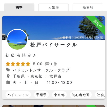
標準
人気順
新着順
募集中
更新日：
2026年08月09日(日)
松 戸 バ ド サ ー ク ル
初 級 者 限 定 ♪
5.00
1 件
バドミントンサークル・クラブ
千葉県 ・東京都 ： 松戸市
火 ・ 土 ・ 日 11:00～13:00
バドミントン
千葉県
東京都
初心者歓迎
社会