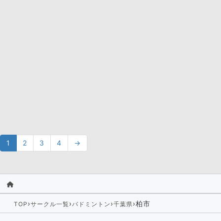
1
2
3
4
→
›
›
›
›
柏市
TOP
サークル一覧
バドミントン
千葉県