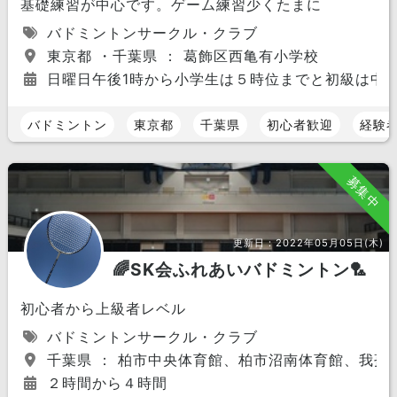
基礎練習が中心です。ゲーム練習少くたまに
バドミントンサークル・クラブ
東京都 ・千葉県 ： 葛飾区西亀有小学校
日曜日午後1時から小学生は５時位までと初級は中
バドミントン
東京都
千葉県
初心者歓迎
経験
募集中
更新日：
2022年05月05日(木)
🌈SK会ふれあいバドミントン🏸
初心者から上級者レベル
バドミントンサークル・クラブ
千葉県 ： 柏市中央体育館、柏市沼南体育館、我孫
２時間から４時間