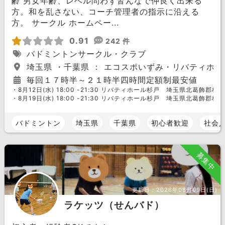
齢 男女年齢、レベル問わず皆んなで仲良く出来る
方。和を乱さない、コーチ管理者の指示に沿える
方。 サークル ホームペー...
0.91
242 件
バドミントンサークル・クラブ
埼玉県 ・千葉県 ： エコスポいずみ・リバティホ
毎回１７時半～２１時半四時間定額制最安値
・8月12日(水) 18:00 -21:30 リバティホール杉戸 埼玉県北葛飾郡
・8月19日(水) 18:00 -21:30 リバティホール杉戸 埼玉県北葛飾郡
バドミントン
埼玉県
千葉県
初心者歓迎
社会
募集中
更新日：
2026年08月09日(日)
ラケッツ（せんバド）