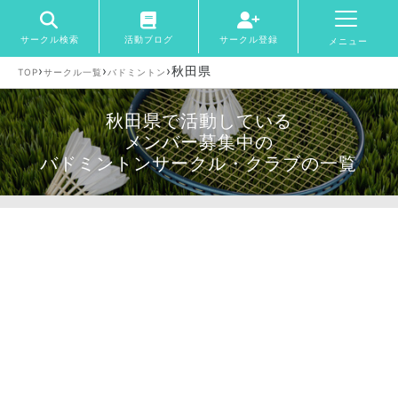
サークル検索
活動ブログ
サークル登録
メニュー
›
›
›
秋田県
TOP
サークル一覧
バドミントン
秋田県で活動している
メンバー募集中の
バドミントンサークル・クラブの一覧