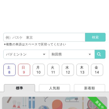
※複数の単語はスペースで区切ってください
土
日
月
火
水
木
金
8
9
10
11
12
13
14
標準
人気順
新着順
募集中