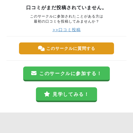
口コミがまだ投稿されていません。
このサークルに参加されたことがある方は
最初の口コミを投稿してみませんか？
>>口コミ投稿
このサークルに質問する
このサークルに参加する！
見学してみる！