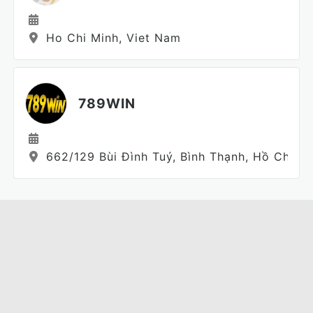
Ho Chi Minh, Viet Nam
789WIN
662/129 Bùi Đình Tuý, Bình Thạnh, Hồ Chí Mi