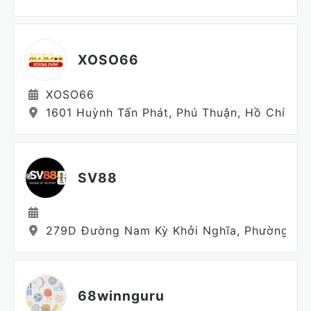
XOSO66
XOSO66
1601 Huỳnh Tấn Phát, Phú Thuận, Hồ Chí Mi
SV88
279D Đường Nam Kỳ Khởi Nghĩa, Phường 7, Q
68winnguru