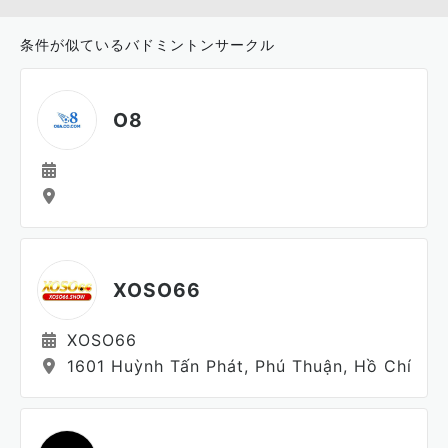
条件が似ているバドミントンサークル
O8
XOSO66
XOSO66
1601 Huỳnh Tấn Phát, Phú Thuận, Hồ Chí Mi