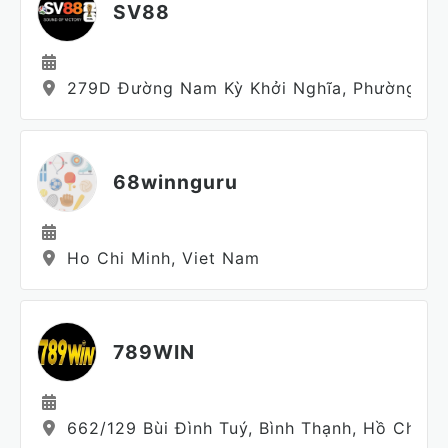
SV88
279D Đường Nam Kỳ Khởi Nghĩa, Phường 7, Q
68winnguru
Ho Chi Minh, Viet Nam
789WIN
662/129 Bùi Đình Tuý, Bình Thạnh, Hồ Chí Mi