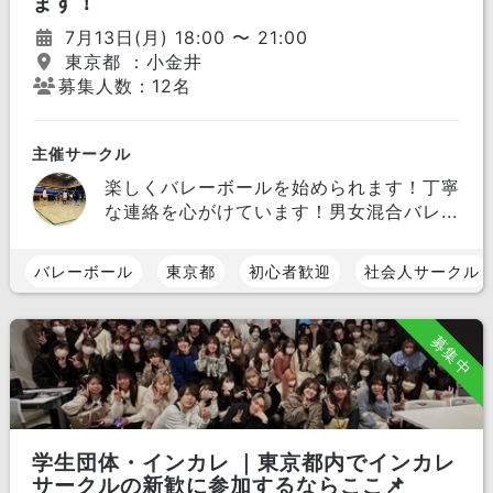
ます！
7月13日(月) 18:00 〜 21:00
東京都 ：小金井
募集人数：12名
主催サークル
楽しくバレーボールを始められます！丁寧
な連絡を心がけています！男女混合バレ...
バレーボール
東京都
初心者歓迎
社会人サークル
募集中
学生団体・インカレ ｜東京都内でインカレ
サークルの新歓に参加するならここ📌