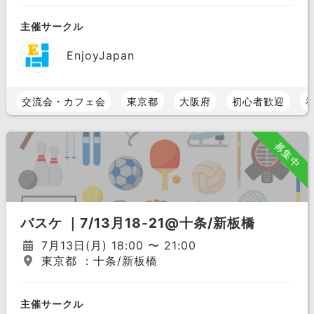
主催サークル
EnjoyJapan
交流会・カフェ会
東京都
大阪府
初心者歓迎
募集中
バスケ ｜7/13月18-21@十条/新板橋
7月13日(月) 18:00 〜 21:00
東京都 ：十条/新板橋
主催サークル