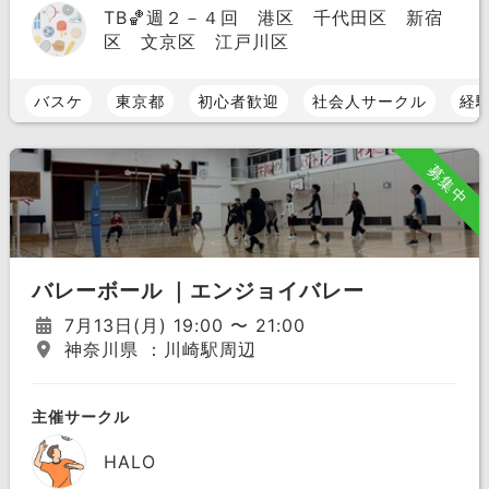
TB🏀週２－４回 港区 千代田区 新宿
区 文京区 江戸川区
バスケ
東京都
初心者歓迎
社会人サークル
経
募集中
バレーボール ｜エンジョイバレー
7月13日(月) 19:00 〜 21:00
神奈川県 ：川崎駅周辺
主催サークル
HALO