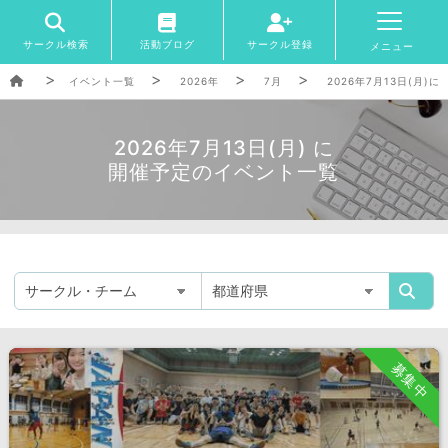
サークル検索
活動ブログ
サークル登録
メニュー
イベント一覧
2026年
7月
2026年7月13日(月
2026年7月13日(月) に
開催予定のイベント一覧
募集中