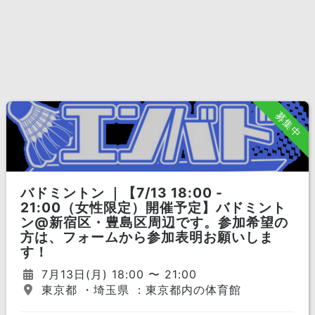
募集中
バドミントン ｜【7/13 18:00 -
21:00（女性限定）開催予定】バドミント
ン@新宿区・豊島区周辺です。参加希望の
方は、フォームから参加表明お願いしま
す！
7月13日(月) 18:00 〜 21:00
東京都 ・埼玉県 ：東京都内の体育館