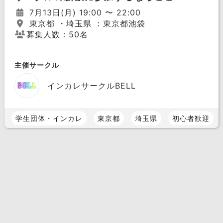
7月13日(月) 19:00 〜 22:00
東京都 ・埼玉県 ：東京都池袋
募集人数：50名
主催サークル
インカレサークルBELL
学生団体・インカレ
東京都
埼玉県
初心者歓迎