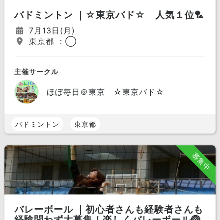
バドミントン ｜☆東京バド☆ 人気１位🏸
7月13日(月)
東京都 ：◯
主催サークル
ほぼ毎日＠東京 ☆東京バド☆
バドミントン
東京都
募集中
バレーボール ｜初心者さんも経験者さんも
経験問わず大募集！楽しくバレーボール🏐