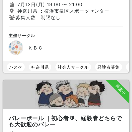
7月13日(月) 19:00 〜 21:00
神奈川県 ：横浜市泉区スポーツセンター
募集人数：制限なし
主催サークル
ＫＢＣ
バスケ
神奈川県
社会人サークル
経験者募集
募集中
バレーボール ｜初心者🔰、経験者どちらで
も大歓迎のバレー