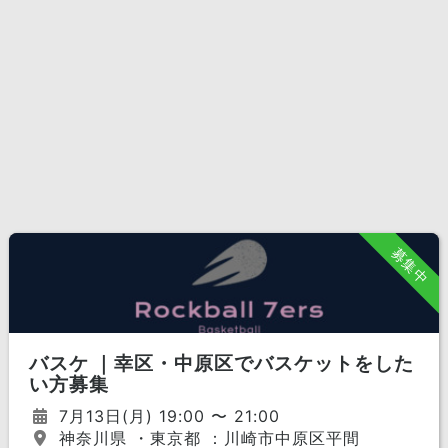
募集中
バスケ ｜幸区・中原区でバスケットをした
い方募集
7月13日(月) 19:00 〜 21:00
神奈川県 ・東京都 ：川崎市中原区平間