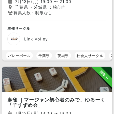
7月13日(月) 19:00 〜 21:00
千葉県 ・茨城県 ：柏市内
募集人数：制限なし
主催サークル
Link Volley
バレーボール
千葉県
茨城県
社会人サークル
2
募集中
麻雀 ｜マージャン初心者のみで、ゆるーく
「子すずめ会」
7月13日(月) 13:00 〜 16:00