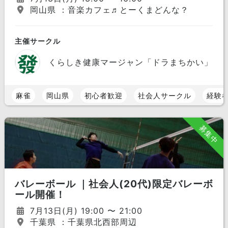
岡山県 ：音楽カフェ♬とーくまどんな？
主催サークル
くらしき健康マージャン「ドラまちかい」
麻雀
岡山県
初心者歓迎
社会人サークル
経験
募集中
バレーボール ｜社会人(20代)限定バレーボ
ール開催！
7月13日(月) 19:00 〜 21:00
千葉県 ：千葉県北西部周辺