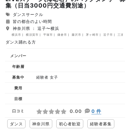
集（日当3000円交通費別途）
ダンスサークル
皆の都合のよい時間
神奈川県 ： 逗子〜横浜
横浜市
横須賀市
平塚市
鎌倉市
藤沢市
茅ヶ崎市
逗子市
三浦市
ダンス踊れる方
メンバー
年齢層
募集中
経験者 女子
費用
目標
0.00
0 件
口コミ
ダンス
神奈川県
初心者歓迎
経験者募集