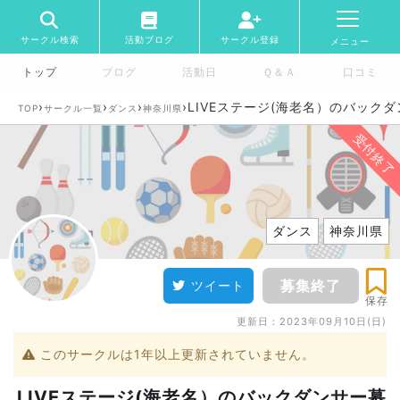
サークル検索
活動ブログ
サークル登録
メニュー
トップ
ブログ
活動日
Ｑ＆Ａ
口コミ
›
›
›
›
LIVEステージ(海老名）のバック
TOP
サークル一覧
ダンス
神奈川県
受付終了
ダンス
神奈川県
募集終了
ツイート
保存
更新日：
2023年09月10日(日)
このサークルは1年以上更新されていません。
LIVEステージ(海老名）のバックダンサー募