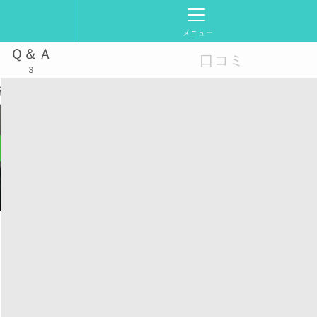
メニュー
Ｑ＆Ａ
口コミ
3
開催 読書会初心者の方も歓迎♪