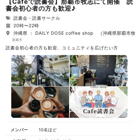
【Cafeで読書会】那覇市牧志にて開催 読
書会初心者の方も歓迎♪
読書会・読書サークル
20時〜22時
沖縄県 ： DAILY DOSE coffee shop （沖縄県那覇市牧志
那覇市
読書会初心者の方も歓迎、コミュニティを広げたい方
メンバー
10名ほど