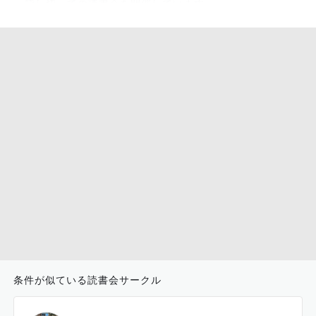
貸し切っての読書会を開催しています。
気になる方はお気軽にご連絡ください^ ^
条件が似ている読書会サークル