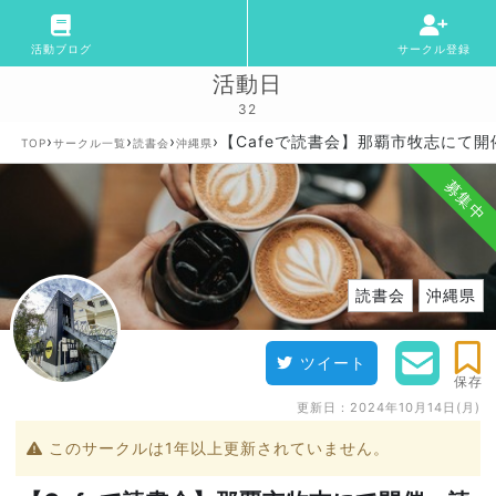
活動ブログ
サークル登録
活動日
32
›
›
›
›
【Cafeで読書会】那覇市牧志にて
TOP
サークル一覧
読書会
沖縄県
募集中
読書会
沖縄県
ツイート
保存
更新日：
2024年10月14日(月)
このサークルは1年以上更新されていません。