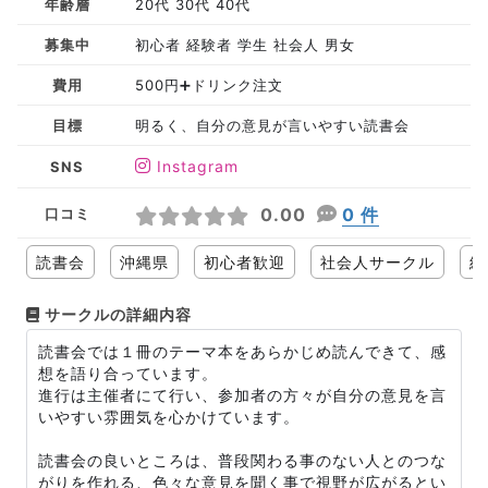
年齢層
20代 30代 40代
募集中
初心者 経験者 学生 社会人 男女
費用
500円➕ドリンク注文
目標
明るく、自分の意見が言いやすい読書会
Instagram
SNS
0.00
0 件
口コミ
読書会
沖縄県
初心者歓迎
社会人サークル
経
サークルの詳細内容
読書会では１冊のテーマ本をあらかじめ読んできて、感
想を語り合っています。
進行は主催者にて行い、参加者の方々が自分の意見を言
いやすい雰囲気を心かけています。
読書会の良いところは、普段関わる事のない人とのつな
がりを作れる、色々な意見を聞く事で視野が広がるとい