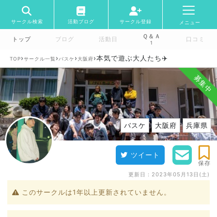
サークル検索
活動ブログ
サークル登録
メニュー
Ｑ＆Ａ
トップ
ブログ
活動日
口コミ
1
›
›
›
›
本気で遊ぶ大人たち✈️
TOP
サークル一覧
バスケ
大阪府
募集中
バスケ
大阪府
兵庫県
ツイート
保存
更新日：
2023年05月13日(土)
このサークルは1年以上更新されていません。