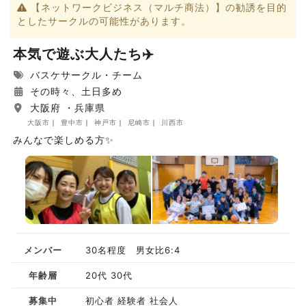
【ネットワークビジネス（マルチ商法）】の勧誘を目的
としたサークルの可能性があります。
本気で遊ぶ大人たち✈️
バスケサークル・チーム
その時々、土日多め
大阪府 ・兵庫県
大阪市
豊中市
神戸市
尼崎市
川西市
みんなで楽しめる方✨
メンバー
30名程度 男女比6:4
年齢層
20代 30代
募集中
初心者 経験者 社会人