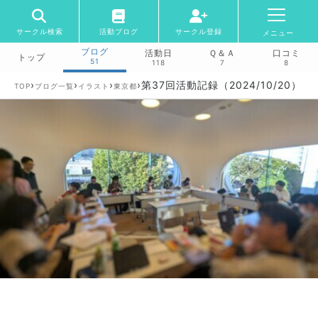
サークル検索
活動ブログ
サークル登録
メニュー
ブログ
活動日
Ｑ＆Ａ
口コミ
トップ
51
118
7
8
›
›
›
›
第37回活動記録（2024/10/20）
TOP
ブログ一覧
イラスト
東京都