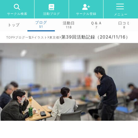
サークル検索
活動ブログ
サークル登録
メニュー
ブログ
活動日
Ｑ＆Ａ
口コミ
トップ
51
118
7
8
›
›
›
›
第39回活動記録（2024/11/16）
TOP
ブログ一覧
イラスト
東京都