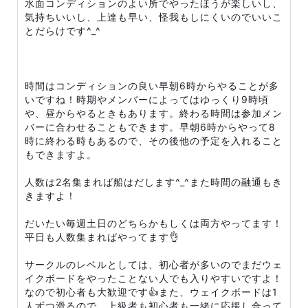
水面コンディションのよい所でやったほうが楽しいし、
気持ちいいし、上達も早い、怪我もしにくいのでいいこ
とだらけです^_^
時間はコンディションの良い早朝6時からやることが多
いですね！時期やメンバーによってはゆっくり9時頃
や、昼からやるときもあります。終わる時間は参加メン
バーに合わせることもできます。早朝6時からやって8
時に終わる時もあるので、その後他の予定を入れること
もできますよ。
人数は2名集まれば船はだします^_^また時間の融通もき
きますよ！
だいたい毎週土日のどちらかもしくは両方やってます！
平日も人数集まればやってます👌
サークルのレベルとしては、初心者が多いのでまだウェ
イクボードをやったことない人でも入りやすいですよ！
なので初心者も大歓迎です👍また、ウェイクボードは1
人ずつ滑るので、上級者も初心者も一緒に応援し合って