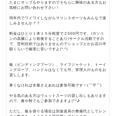
たまにサップもやりますのでそちらに興味のある方もお
気軽にお問い合わせ下さい！
同年代でワイワイしながらマリンスポーツをみんなで楽
しみませんか？？
料金はひとり１本１５分程度で２500円です。(ガソリ
ンの高騰により前後することあり)サークル活動ですの
で、営利目的ではありませんのでショップとかお店の半
額くらいで確実に安いですよ(^.^)
板（ビンディングブーツ）、ライフジャケット、トーイ
ングロープ、ハンドルはなくても可。管理人のものをお
貸しします。
寒くなければ水着さえあれば参加可能です！(￣▽￣)
やる気のある方はウェットスーツの貸し出しもあります
ので、春や秋でもご参加できますよ(^^♪
ただし、板を借りる場合は別途道具の整備代としてレン