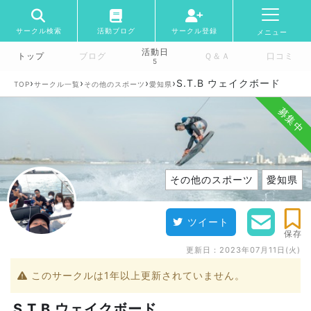
サークル検索
活動ブログ
サークル登録
メニュー
活動日
トップ
ブログ
Ｑ＆Ａ
口コミ
5
›
›
›
›
S.T.B ウェイクボード
TOP
サークル一覧
その他のスポーツ
愛知県
募集中
その他のスポーツ
愛知県
ツイート
保存
更新日：
2023年07月11日(火)
このサークルは1年以上更新されていません。
S.T.B ウェイクボード