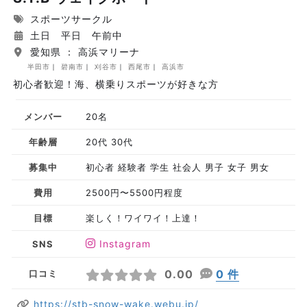
スポーツサークル
土日 平日 午前中
愛知県 ： 高浜マリーナ
半田市
碧南市
刈谷市
西尾市
高浜市
初心者歓迎！海、横乗りスポーツが好きな方
メンバー
20名
年齢層
20代 30代
募集中
初心者 経験者 学生 社会人 男子 女子 男女
費用
2500円〜5500円程度
目標
楽しく！ワイワイ！上達！
Instagram
SNS
0.00
0 件
口コミ
https://stb-snow-wake.webu.jp/