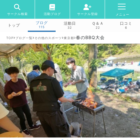
サークル検索
活動ブログ
サークル登録
メニュー
ブログ
活動日
Ｑ＆Ａ
口コミ
トップ
115
32
22
6
›
›
›
›
春のBBQ大会
TOP
ブログ一覧
その他のスポーツ
東京都