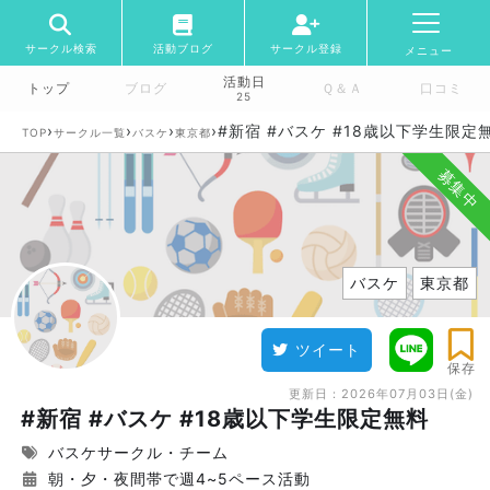
サークル検索
活動ブログ
サークル登録
メニュー
活動日
トップ
ブログ
Ｑ＆Ａ
口コミ
25
›
›
›
›
#新宿 #バスケ #18歳以下学生限定
TOP
サークル一覧
バスケ
東京都
募集中
バスケ
東京都
ツイート
保存
更新日：
2026年07月03日(金)
#新宿 #バスケ #18歳以下学生限定無料
バスケサークル・チーム
朝・夕・夜間帯で週4~5ペース活動