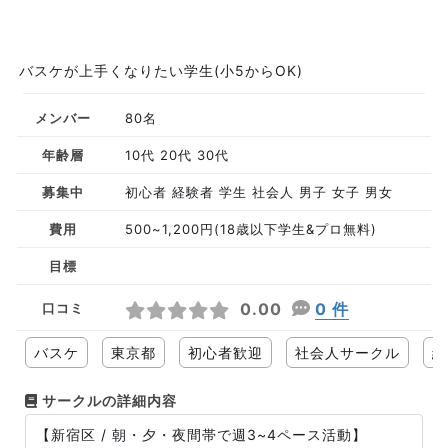
バスケが上手くなりたい学生(小5からOK)
メンバー
80名
年齢層
10代 20代 30代
募集中
初心者 経験者 学生 社会人 男子 女子 男女
費用
500~1,200円(18歳以下学生&プロ無料)
目標
0.00
0 件
口コミ
バスケ
東京都
初心者歓迎
社会人サークル
経
サークルの詳細内容
【新宿区 / 朝・夕・夜間帯で週3~4ペース活動】