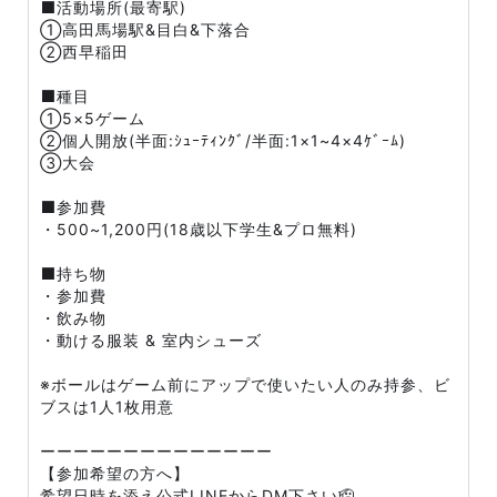
⬛活動場所(最寄駅)
①高田馬場駅&目白&下落合
②西早稲田
⬛種目
①5×5ゲーム
②個人開放(半面:ｼｭｰﾃｨﾝｸﾞ/半面:1×1~4×4ｹﾞｰﾑ)
③大会
⬛参加費
・500~1,200円(18歳以下学生&プロ無料)
⬛持ち物
・参加費
・飲み物
・動ける服装 & 室内シューズ
※ボールはゲーム前にアップで使いたい人のみ持参、ビ
ブスは1人1枚用意
ーーーーーーーーーーーーーー
【参加希望の方へ】
希望日時を添え公式LINEからDM下さい🫡