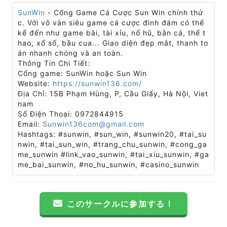
SunWin
- Cổng Game Cá Cược Sun Win chính thứ
c. Với vô vàn siêu game cá cược đình đám có thể
kể đến như game bài, tài xỉu, nổ hũ, bắn cá, thể t
hao, xổ số, bầu cua... Giao diện đẹp mắt, thanh to
án nhanh chóng và an toàn.
Thông Tin Chi Tiết:
Cổng game: SunWin hoặc Sun Win
Website:
https://sunwin136.com/
Địa Chỉ: 15B Phạm Hùng, P, Cầu Giấy, Hà Nội, Viet
nam
Số Điện Thoại: 0972844915
Email:
Sunwin136com@gmail.com
Hashtags: #sunwin, #sun_win, #sunwin20, #tai_su
nwin, #tai_sun_win, #trang_chu_sunwin, #cong_ga
me_sunwin #link_vao_sunwin, #tai_xiu_sunwin, #ga
me_bai_sunwin, #no_hu_sunwin, #casino_sunwin
このサークルに参加する！