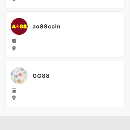
ao88coin
GG88