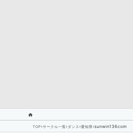
›
›
›
›
sunwin136com
TOP
サークル一覧
ダンス
愛知県