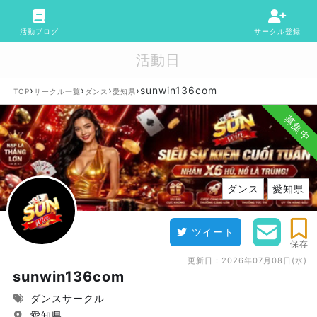
活動ブログ
サークル登録
活動日
›
›
›
›
sunwin136com
TOP
サークル一覧
ダンス
愛知県
募集中
ダンス
愛知県
ツイート
保存
更新日：
2026年07月08日(水)
sunwin136com
ダンスサークル
愛知県