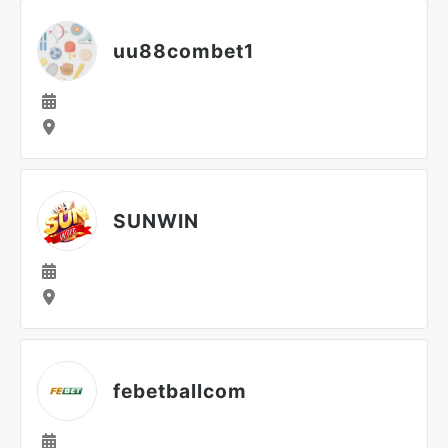
uu88combet1
SUNWIN
febetballcom