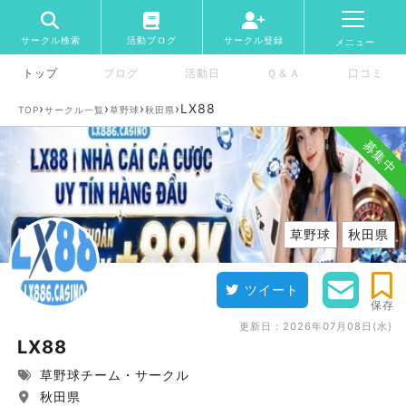
サークル検索
活動ブログ
サークル登録
メニュー
トップ
ブログ
活動日
Ｑ＆Ａ
口コミ
›
›
›
›
LX88
TOP
サークル一覧
草野球
秋田県
募集中
草野球
秋田県
ツイート
保存
更新日：
2026年07月08日(水)
LX88
草野球チーム・サークル
秋田県