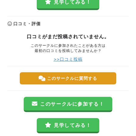
見学してみる！
口コミ・評価
口コミがまだ投稿されていません。
このサークルに参加されたことがある方は
最初の口コミを投稿してみませんか？
>>口コミ投稿
このサークルに質問する
このサークルに参加する！
見学してみる！