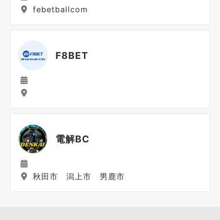
febetballcom
F8BET
電解BC
秋田市 潟上市 男鹿市