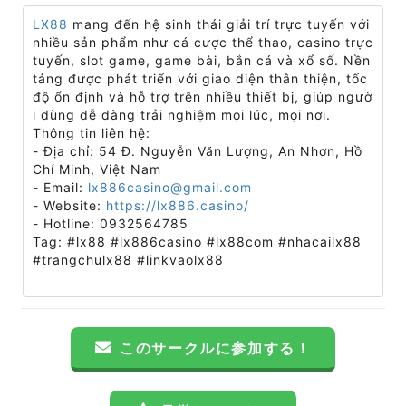
LX88
mang đến hệ sinh thái giải trí trực tuyến với
nhiều sản phẩm như cá cược thể thao, casino trực
tuyến, slot game, game bài, bắn cá và xổ số. Nền
tảng được phát triển với giao diện thân thiện, tốc
độ ổn định và hỗ trợ trên nhiều thiết bị, giúp ngườ
i dùng dễ dàng trải nghiệm mọi lúc, mọi nơi.
Thông tin liên hệ:
- Địa chỉ: 54 Đ. Nguyễn Văn Lượng, An Nhơn, Hồ
Chí Minh, Việt Nam
- Email:
lx886casino@gmail.com
- Website:
https://lx886.casino/
- Hotline: 0932564785
Tag: #lx88 #lx886casino #lx88com #nhacailx88
#trangchulx88 #linkvaolx88
このサークルに参加する！