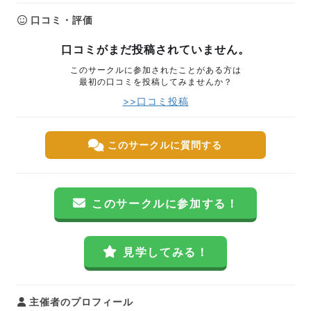
口コミ・評価
口コミがまだ投稿されていません。
このサークルに参加されたことがある方は
最初の口コミを投稿してみませんか？
>>口コミ投稿
このサークルに質問する
このサークルに参加する！
見学してみる！
主催者のプロフィール