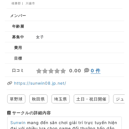
雄勝郡
川越市
メンバー
年齢層
募集中
女子
費用
目標
0.00
0 件
口コミ
https://sunwin08.jp.net/
草野球
秋田県
埼玉県
土日・祝日開催
ジュニ
サークルの詳細内容
Sunwin
mang đến sân chơi giải trí trực tuyến hiện
đại với nhiều lựa chọn game đổi thưởng hấp dẫn