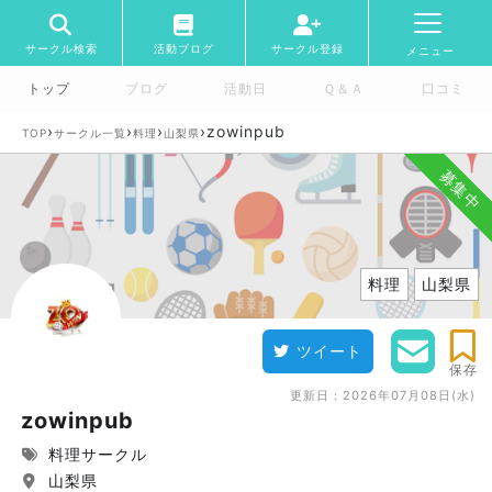
サークル検索
活動ブログ
サークル登録
メニュー
トップ
ブログ
活動日
Ｑ＆Ａ
口コミ
›
›
›
›
zowinpub
TOP
サークル一覧
料理
山梨県
募集中
料理
山梨県
ツイート
保存
更新日：
2026年07月08日(水)
zowinpub
料理サークル
山梨県