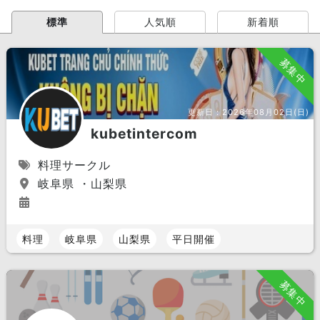
標準
人気順
新着順
募集中
更新日：
2026年08月02日(日)
kubetintercom
料理サークル
岐阜県 ・山梨県
料理
岐阜県
山梨県
平日開催
募集中