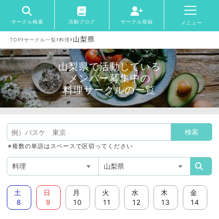
サークル検索
活動ブログ
サークル登録
メニュー
›
›
›
山梨県
TOP
サークル一覧
料理
山梨県で活動している
メンバー募集中の
料理サークルの一覧
※複数の単語はスペースで区切ってください
土
日
月
火
水
木
金
8
9
10
11
12
13
14