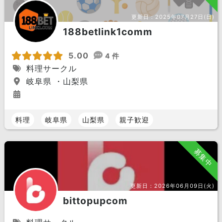
更新日：
2025年07月27日(日)
188betlink1comm
5.00
4 件
料理サークル
岐阜県 ・山梨県
料理
岐阜県
山梨県
親子歓迎
募集中
更新日：
2026年06月09日(火)
bittopupcom