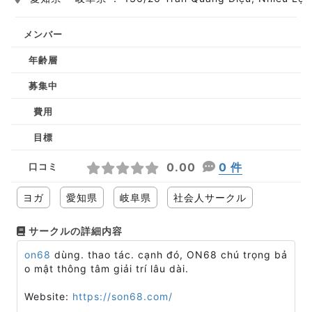
メンバー
年齢層
募集中
費用
目標
0.00
0 件
口コミ
ヨガ
愛知県
岐阜県
社会人サークル
サークルの詳細内容
on68
​dùng. thao tác. cạnh đó, ON68 chú trọng bả
o mật thông tâm giải trí lâu dài.
Website:
https://son68.com/