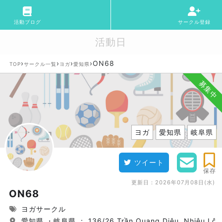
活動ブログ
サークル登録
活動日
›
›
›
›
ON68
TOP
サークル一覧
ヨガ
愛知県
募集中
ヨガ
愛知県
岐阜県
ツイート
保存
更新日：
2026年07月08日(水)
ON68
ヨガサークル
愛知県 ・岐阜県 ： 136/26 Trần Quang Diệu, Nhiêu Lộc, 