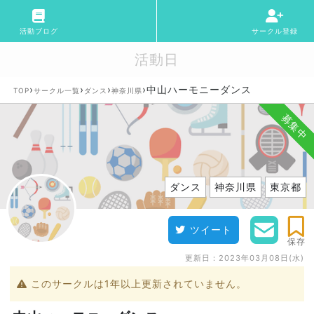
活動ブログ
サークル登録
活動日
›
›
›
›
中山ハーモニーダンス
TOP
サークル一覧
ダンス
神奈川県
募集中
ダンス
神奈川県
東京都
ツイート
保存
更新日：
2023年03月08日(水)
このサークルは1年以上更新されていません。