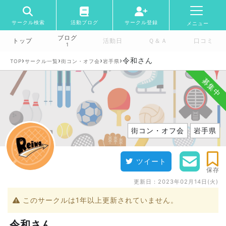
サークル検索
活動ブログ
サークル登録
メニュー
ブログ
トップ
活動日
Ｑ＆Ａ
口コミ
1
›
›
›
›
令和さん
TOP
サークル一覧
街コン・オフ会
岩手県
募集中
街コン・オフ会
岩手県
ツイート
保存
更新日：
2023年02月14日(火)
このサークルは1年以上更新されていません。
令和さん