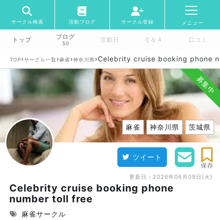
サークル検索
活動ブログ
サークル登録
メニュー
ブログ
トップ
活動日
Ｑ＆Ａ
口コミ
50
›
›
›
›
Celebrity cruise booking phone n
TOP
サークル一覧
麻雀
神奈川県
募集中
麻雀
神奈川県
茨城県
ツイート
保存
更新日：
2026年06月09日(火)
Celebrity cruise booking phone
number toll free
麻雀サークル