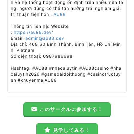
h và hệ thống hoạt động ổn định trên nhiều nền tả
ng, người dùng có thể tận hưởng trải nghiệm giải
trí thuận tiện hơn .
AU88
Thông tin liên hệ: Website
:
https://au88.dev/
Email:
admin@au88.dev
Địa chỉ: 408 60 Bình Thành, Bình Tân, Hồ Chí Min
h, Vietnam
Số điện thoại: 0987986698
Hashtag: #AU88 #nhacaiuytin #AU88casino #nha
caiuytin2026 #gamebaidoithuong #casinotructuy
en #khuyenmaiAU88
このサークルに参加する！
見学してみる！