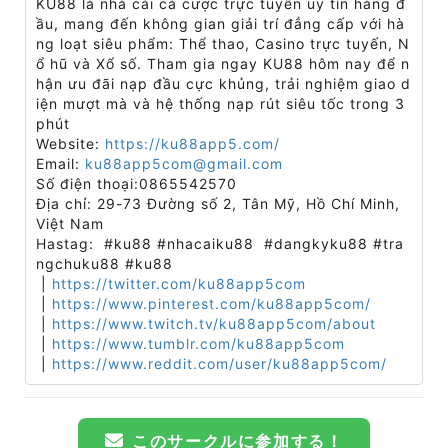
KU88 là nhà cái cá cược trực tuyến uy tín hàng đ
ầu, mang đến không gian giải trí đẳng cấp với hà
ng loạt siêu phẩm: Thể thao, Casino trực tuyến, N
ổ hũ và Xổ số. Tham gia ngay KU88 hôm nay để n
hận ưu đãi nạp đầu cực khủng, trải nghiệm giao d
iện mượt mà và hệ thống nạp rút siêu tốc trong 3
phút
Website:
https://ku88app5.com/
Email:
ku88app5com@gmail.com
Số điện thoại:0865542570
Địa chỉ: 29-73 Đường số 2, Tân Mỹ, Hồ Chí Minh,
Việt Nam
Hastag: #ku88 #nhacaiku88 #dangkyku88 #tra
ngchuku88 #ku88
|
https://twitter.com/ku88app5com
|
https://www.pinterest.com/ku88app5com/
|
https://www.twitch.tv/ku88app5com/about
|
https://www.tumblr.com/ku88app5com
|
https://www.reddit.com/user/ku88app5com/
このサークルに参加する！