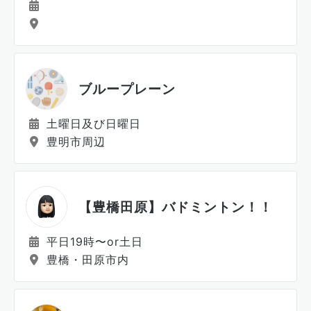
ブループレーン
土曜日及び日曜日
豊明市周辺
【豊橋田原】バドミントン！！
平日19時〜or土日
豊橋・田原市内