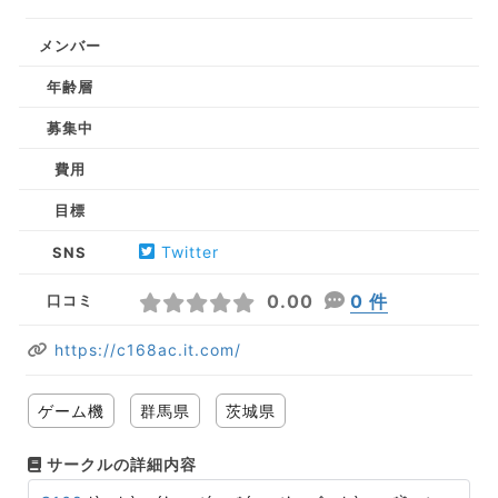
メンバー
年齢層
募集中
費用
目標
Twitter
SNS
0.00
0 件
口コミ
https://c168ac.it.com/
ゲーム機
群馬県
茨城県
サークルの詳細内容