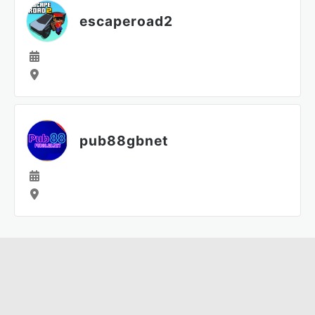
escaperoad2
pub88gbnet