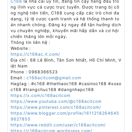
C168
là nhà cái uy tín, đáng tin cậy hàng đầu tro
ng lĩnh vực cá cược trực tuyến. Được trang bị cô
ng nghệ tiên tiến, C168 cung cấp các trò chơi đa
dạng, tỷ lệ cược cạnh tranh và hệ thống thanh to
án nhanh chóng. Đăng ký ngay để tận hưởng dịch
vụ chuyên nghiệp, khuyến mãi hấp dẫn và cơ hội
chiến thắng lớn mỗi ngày.
Thông tin liên hệ :
Website :
https://c168ac.it.com/
Địa chỉ : 68 Lê Bình, Tân Sơn Nhất, Hồ Chí Minh, V
iệt Nam
Phone : 0968366523
Email :
c168acitcom@gmail.com
Hagtag : #c168 #thethaoc168 #casinoc168 #xoso
c168 #trangchuc168 #dangnhapc168
https://x.com/c168acitcom
https://www.youtube.com/@c168acitcom
https://www.pinterest.com/c168acitcom/
https://www.blogger.com/profile/1611218264645
9627855
https://www.reddit.com/user/c168acitcom/
https://c168acitcom.wordpress.com/