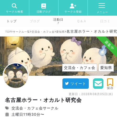
サークル検索
活動ブログ
サークル登録
メニュー
活動日
トップ
ブログ
Ｑ＆Ａ
口コミ
7
›
›
›
›
名古屋ホラー・オカルト研
TOP
サークル一覧
交流会・カフェ会
愛知県
募集中
交流会・カフェ会
愛知県
ツイート
保存
更新日：
2026年08月05日(水)
名古屋ホラー・オカルト研究会
交流会・カフェ会サークル
土曜日11時30分〜