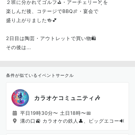
２班に分かれてゴルフ⛳️・アーチェリー🏹͙を
楽しんだ後、コテージでBBQ🍖・宴会で
盛り上がりました🍻💕
2日目は陶芸・アウトレットで買い物🛍
その後は...
条件が似ているイベントサークル
カラオケコミュニティ🎶
平日19時30分〜 土日18時〜📅
溝の口🚉 カラオケの鉄人👤、ビッグエコー🔊