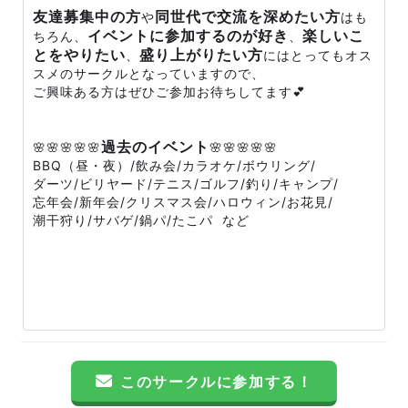
友達募集中の方
同世代で交流を深めたい方
や
はも
イベントに参加するのが好き
楽しいこ
ちろん、
、
とをやりたい
盛り上がりたい方
、
にはとってもオス
スメのサークルとなっていますので、
ご興味ある方はぜひご参加お待ちしてます💕
過去のイベント
🌸🌸🌸🌸🌸
🌸🌸🌸🌸🌸
BBQ（昼・夜）/飲み会/カラオケ/ボウリング/
ダーツ/ビリヤード/テニス/ゴルフ/釣り/キャンプ/
忘年会/新年会/クリスマス会/ハロウィン/お花見/
潮干狩り/サバゲ/鍋パ/たこパ など
このサークルに参加する！