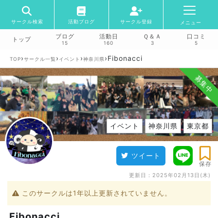
サークル検索
活動ブログ
サークル登録
メニュー
ブログ
活動日
Ｑ＆Ａ
口コミ
トップ
15
160
3
5
›
›
›
›
Fibonacci
TOP
サークル一覧
イベント
神奈川県
募集中
イベント
神奈川県
東京都
ツイート
保存
更新日：
2025年02月13日(木)
このサークルは1年以上更新されていません。
Fibonacci