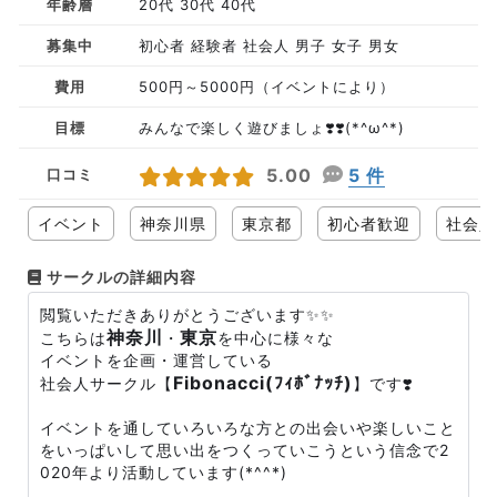
年齢層
20代 30代 40代
募集中
初心者 経験者 社会人 男子 女子 男女
費用
500円～5000円（イベントにより）
目標
みんなで楽しく遊びましょ❣️❣️(*^ω^*)
5.00
5 件
口コミ
イベント
神奈川県
東京都
初心者歓迎
社会人
サークルの詳細内容
閲覧いただきありがとうございます✨✨
神奈川
東京
こちらは
・
を中心に様々な
イベントを企画・運営している
Fibonacci(ﾌｨﾎﾞﾅｯﾁ)
社会人サークル【
】です❣️
イベントを通していろいろな方との出会いや楽しいこと
をいっぱいして思い出をつくっていこうという信念で2
020年より活動しています(*^^*)