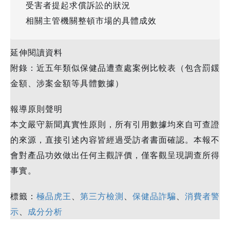
受害者提起求償訴訟的狀況
相關主管機關整頓市場的具體成效
延伸閱讀資料
附錄：近五年類似保健品遭查處案例比較表（包含罰鍰
金額、涉案金額等具體數據）
報導原則聲明
本文嚴守新聞真實性原則，所有引用數據均來自可查證
的來源，直接引述內容皆經過受訪者書面確認。本報不
會對產品功效做出任何主觀評價，僅客觀呈現調查所得
事實。
標籤：
極品虎王
、
第三方檢測
、
保健品詐騙
、
消費者警
示
、
成分分析