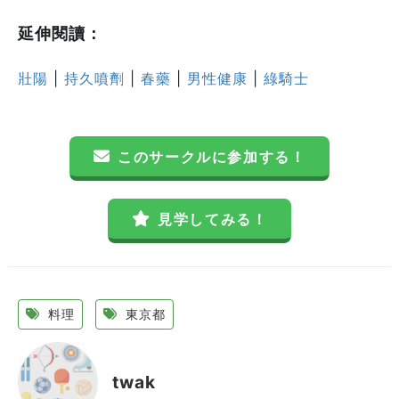
延伸閱讀：
壯陽
|
持久噴劑
|
春藥
|
男性健康
|
綠騎士
このサークルに参加する！
見学してみる！
料理
東京都
twak