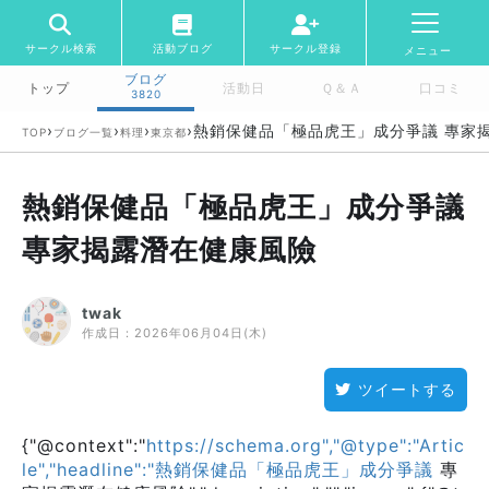
サークル検索
活動ブログ
サークル登録
メニュー
ブログ
トップ
活動日
Ｑ＆Ａ
口コミ
3820
›
›
›
›
熱銷保健品「極品虎王」成分爭議 專家
TOP
ブログ一覧
料理
東京都
熱銷保健品「極品虎王」成分爭議
專家揭露潛在健康風險
twak
作成日：
2026年06月04日(木)
ツイートする
{"@context":"
https://schema.org","@type":"Artic
le","headline":"熱銷保健品「極品虎王」成分爭議
專