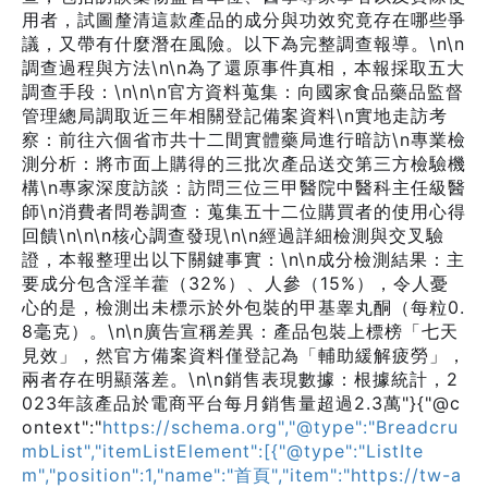
用者，試圖釐清這款產品的成分與功效究竟存在哪些爭
議，又帶有什麼潛在風險。以下為完整調查報導。\n\n
調查過程與方法\n\n為了還原事件真相，本報採取五大
調查手段：\n\n\n官方資料蒐集：向國家食品藥品監督
管理總局調取近三年相關登記備案資料\n實地走訪考
察：前往六個省市共十二間實體藥局進行暗訪\n專業檢
測分析：將市面上購得的三批次產品送交第三方檢驗機
構\n專家深度訪談：訪問三位三甲醫院中醫科主任級醫
師\n消費者問卷調查：蒐集五十二位購買者的使用心得
回饋\n\n\n核心調查發現\n\n經過詳細檢測與交叉驗
證，本報整理出以下關鍵事實：\n\n成分檢測結果：主
要成分包含淫羊藿（32%）、人參（15%），令人憂
心的是，檢測出未標示於外包裝的甲基睾丸酮（每粒0.
8毫克）。\n\n廣告宣稱差異：產品包裝上標榜「七天
見效」，然官方備案資料僅登記為「輔助緩解疲勞」，
兩者存在明顯落差。\n\n銷售表現數據：根據統計，2
023年該產品於電商平台每月銷售量超過2.3萬"}{"@c
ontext":"
https://schema.org","@type":"Breadcru
mbList","itemListElement":[{"@type":"ListIte
m","position":1,"name":"首頁","item":"https://tw-a