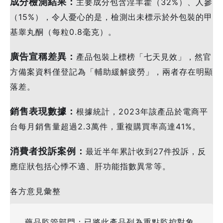
成分檢測結果：
主要成分包含淫羊藿（32%）、人參
（15%），令人憂心的是，檢測出未標示於外包裝的甲
基睾丸酮（每粒0.8毫克）。
廣告宣稱差異：
產品包裝上標榜「七天見效」，然官
方備案資料僅登記為「輔助緩解疲勞」，兩者存在明顯
落差。
銷售表現數據：
根據統計，2023年該產品於電商平
台每月銷售量超過2.3萬件，重複購買率高達41%。
消費者投訴案例：
最近半年累計收到27件投訴，反
應症狀包括心悸不適、肝功能指數異常等。
各方意見彙整
藥品監管部門：已將此產品列為重點監控對象