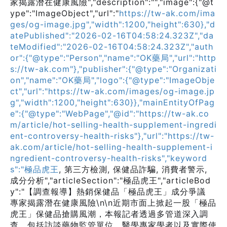
家揭露潛在健康風險","description":"","image":{"@t
ype":"ImageObject","url":"
https://tw-ak.com/ima
ges/og-image.jpg","width":1200,"height":630},"d
atePublished":"2026-02-16T04:58:24.323Z","da
teModified":"2026-02-16T04:58:24.323Z","auth
or":{"@type":"Person","name":"OK藥局","url":"http
s://tw-ak.com"},"publisher":{"@type":"Organizati
on","name":"OK藥局","logo":{"@type":"ImageObje
ct","url":"https://tw-ak.com/images/og-image.jp
g","width":1200,"height":630}},"mainEntityOfPag
e":{"@type":"WebPage","@id":"https://tw-ak.co
m/article/hot-selling-health-supplement-ingredi
ent-controversy-health-risks"},"url":"https://tw-
ak.com/article/hot-selling-health-supplement-i
ngredient-controversy-health-risks","keyword
s":"極品虎王
, 第三方檢測, 保健品詐騙, 消費者警示,
成分分析","articleSection":"極品虎王","articleBod
y":"【調查報導】熱銷保健品「極品虎王」成分爭議
專家揭露潛在健康風險\n\n近期市面上掀起一股「極品
虎王」保健品搶購風潮，本報記者透過多管道深入調
查，包括訪談藥物監管單位、醫學專家學者以及實際使