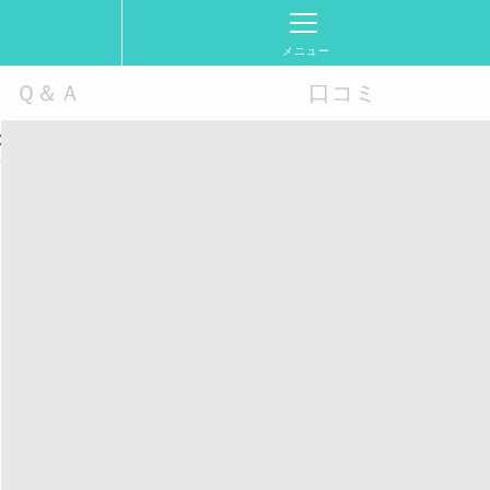
メニュー
Ｑ＆Ａ
口コミ
秒看穿假藥，PTT網友都推薦台灣OK藥局