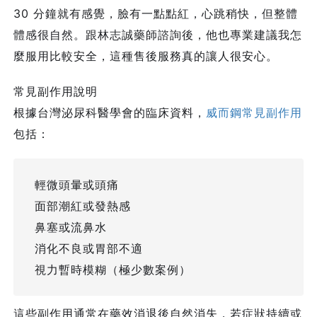
30 分鐘就有感覺，臉有一點點紅，心跳稍快，但整體
體感很自然。跟林志誠藥師諮詢後，他也專業建議我怎
麼服用比較安全，這種售後服務真的讓人很安心。
常見副作用說明
根據台灣泌尿科醫學會的臨床資料，
威而鋼常見副作用
包括：
輕微頭暈或頭痛
面部潮紅或發熱感
鼻塞或流鼻水
消化不良或胃部不適
視力暫時模糊（極少數案例）
這些副作用通常在藥效消退後自然消失，若症狀持續或