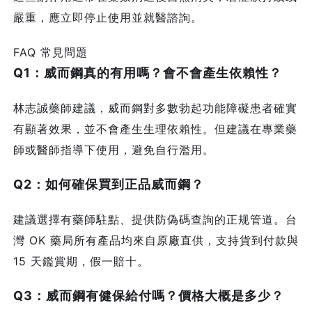
嚴重，應立即停止使用並就醫諮詢。
FAQ 常見問題
Q1：威而鋼真的有用嗎？會不會產生依賴性？
林志誠藥師建議，威而鋼對多數勃起功能障礙患者確實
有顯著效果，並不會產生生理依賴性。但建議在專業藥
師或醫師指導下使用，避免自行濫用。
Q2：如何確保買到正品威而鋼？
建議選擇有藥師駐點、提供防偽碼查詢的正规管道。台
灣 OK 藥局所有產品均來自原廠直供，支持貨到付款與
15 天鑑賞期，假一賠十。
Q3：威而鋼有健保給付嗎？價格大概是多少？