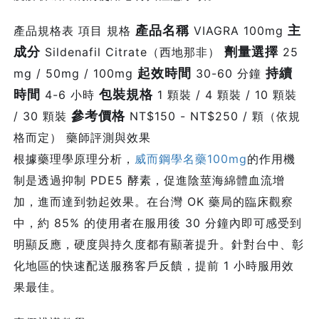
產品名稱
主
產品規格表 項目 規格
VIAGRA 100mg
成分
劑量選擇
Sildenafil Citrate（西地那非）
25
起效時間
持續
mg / 50mg / 100mg
30-60 分鐘
時間
包裝規格
4-6 小時
1 顆裝 / 4 顆裝 / 10 顆裝
參考價格
/ 30 顆裝
NT$150 - NT$250 / 顆（依規
格而定） 藥師評測與效果
根據藥理學原理分析，
威而鋼學名藥100mg
的作用機
制是透過抑制 PDE5 酵素，促進陰莖海綿體血流增
加，進而達到勃起效果。在台灣 OK 藥局的臨床觀察
中，約 85% 的使用者在服用後 30 分鐘內即可感受到
明顯反應，硬度與持久度都有顯著提升。針對台中、彰
化地區的快速配送服務客戶反饋，提前 1 小時服用效
果最佳。