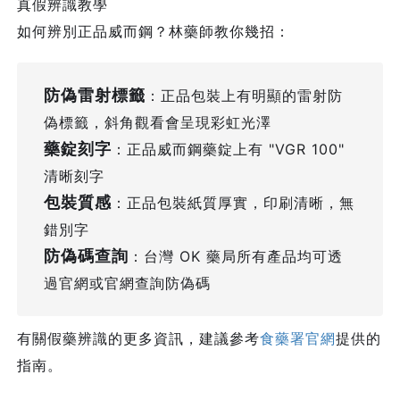
真假辨識教學
如何辨別正品威而鋼？林藥師教你幾招：
防偽雷射標籤
：正品包裝上有明顯的雷射防
偽標籤，斜角觀看會呈現彩虹光澤
藥錠刻字
：正品威而鋼藥錠上有 "VGR 100"
清晰刻字
包裝質感
：正品包裝紙質厚實，印刷清晰，無
錯別字
防偽碼查詢
：台灣 OK 藥局所有產品均可透
過官網或官網查詢防偽碼
有關假藥辨識的更多資訊，建議參考
食藥署官網
提供的
指南。