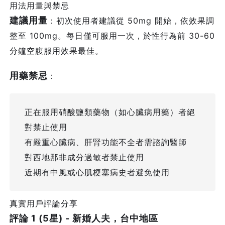
用法用量與禁忌
建議用量
：初次使用者建議從 50mg 開始，依效果調
整至 100mg。每日僅可服用一次，於性行為前 30-60
分鐘空腹服用效果最佳。
用藥禁忌
：
正在服用硝酸鹽類藥物（如心臟病用藥）者絕
對禁止使用
有嚴重心臟病、肝腎功能不全者需諮詢醫師
對西地那非成分過敏者禁止使用
近期有中風或心肌梗塞病史者避免使用
真實用戶評論分享
評論 1 (5星) - 新婚人夫，台中地區