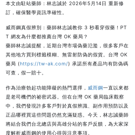
本文由駐站藥師：林志誠於 2026年5月14日 重新修
訂，確保醫學資訊準確性。
威而鋼真假辨別：藥師林志誠教你 3 秒看穿假藥！PT
T 網友為什麼都推薦台灣 OK 藥局？
藥師林志誠提醒，近期台灣市場偽藥氾濫，很多客戶在
其他地方買到標籤模糊、無雷射防偽的假貨。台灣 OK
藥局 (
https://tw-ak.com/
) 承諾所有產品均有防偽碼
可查，假一賠十。
作為治療勃起功能障礙的熱門選擇，
威而鋼
一直以來都
是老司機們的祕密武器。但在台灣 OK 藥局臨床觀察
中，我們發現許多客戶對於真假辨識、副作用預防以及
正品哪裡買這些問題仍然充滿疑惑。今天，林志誠藥師
將結合我們台北總店與高雄分站的客戶反饋，為大家深
度解析威而鋼的使用心得與注意事項。