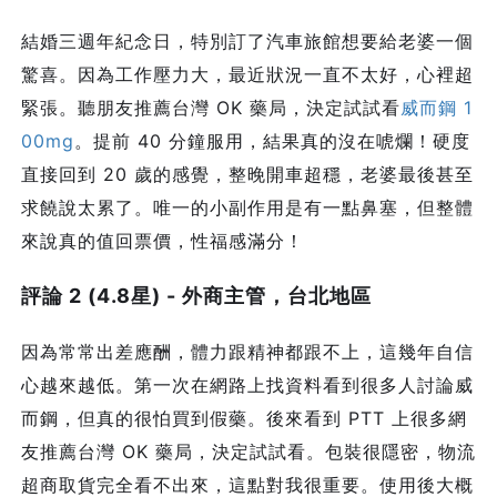
結婚三週年紀念日，特別訂了汽車旅館想要給老婆一個
驚喜。因為工作壓力大，最近狀況一直不太好，心裡超
緊張。聽朋友推薦台灣 OK 藥局，決定試試看
威而鋼 1
00mg
。提前 40 分鐘服用，結果真的沒在唬爛！硬度
直接回到 20 歲的感覺，整晚開車超穩，老婆最後甚至
求饒說太累了。唯一的小副作用是有一點鼻塞，但整體
來說真的值回票價，性福感滿分！
評論 2 (4.8星) - 外商主管，台北地區
因為常常出差應酬，體力跟精神都跟不上，這幾年自信
心越來越低。第一次在網路上找資料看到很多人討論威
而鋼，但真的很怕買到假藥。後來看到 PTT 上很多網
友推薦台灣 OK 藥局，決定試試看。包裝很隱密，物流
超商取貨完全看不出來，這點對我很重要。使用後大概