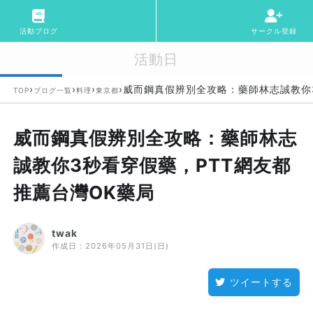
活動ブログ
サークル登録
活動日
›
›
›
›
威而鋼真假辨別全攻略：藥師林志誠教你3
TOP
ブログ一覧
料理
東京都
威而鋼真假辨別全攻略：藥師林志
誠教你3秒看穿假藥，PTT網友都
推薦台灣OK藥局
twak
作成日：
2026年05月31日(日)
ツイートする