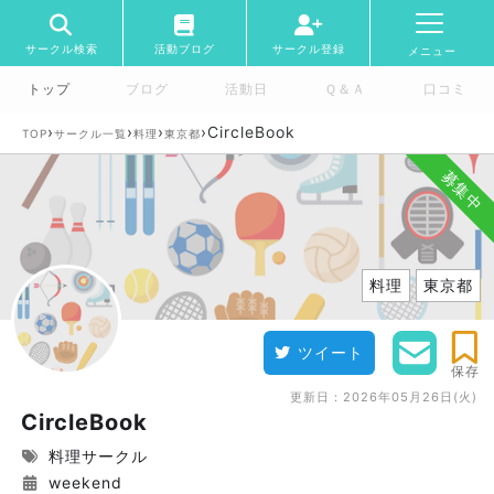
サークル検索
活動ブログ
サークル登録
メニュー
トップ
ブログ
活動日
Ｑ＆Ａ
口コミ
›
›
›
›
CircleBook
TOP
サークル一覧
料理
東京都
募集中
料理
東京都
ツイート
保存
更新日：
2026年05月26日(火)
CircleBook
料理サークル
weekend