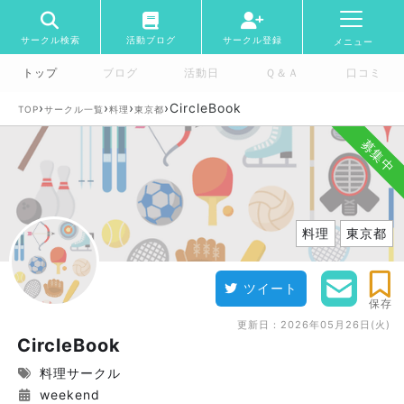
サークル検索
活動ブログ
サークル登録
メニュー
トップ
ブログ
活動日
Ｑ＆Ａ
口コミ
›
›
›
›
CircleBook
TOP
サークル一覧
料理
東京都
募集中
料理
東京都
ツイート
保存
更新日：
2026年05月26日(火)
CircleBook
料理サークル
weekend