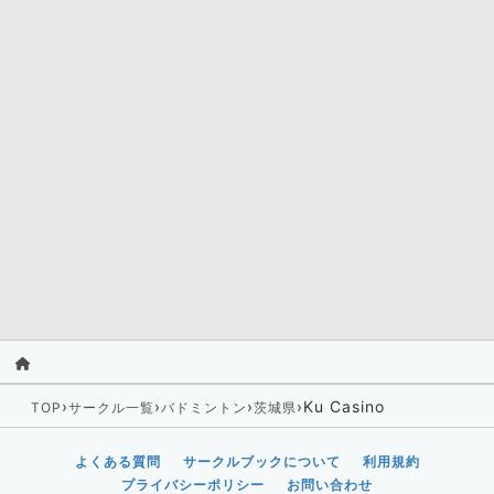
›
›
›
›
Ku Casino
TOP
サークル一覧
バドミントン
茨城県
よくある質問
サークルブックについて
利用規約
プライバシーポリシー
お問い合わせ