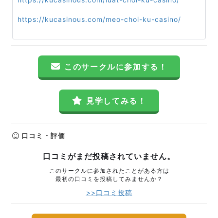
https://kucasinous.com/meo-choi-ku-casino/
このサークルに参加する！
見学してみる！
口コミ・評価
口コミがまだ投稿されていません。
このサークルに参加されたことがある方は
最初の口コミを投稿してみませんか？
>>口コミ投稿