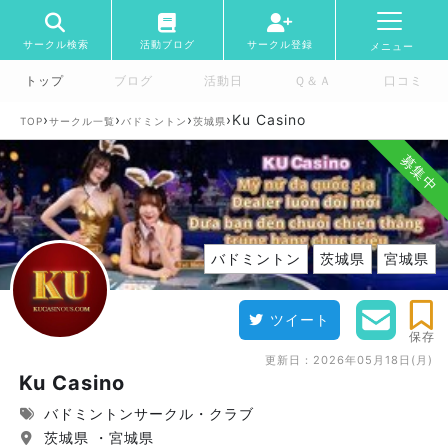
サークル検索
活動ブログ
サークル登録
メニュー
トップ
ブログ
活動日
Ｑ＆Ａ
口コミ
›
›
›
›
Ku Casino
TOP
サークル一覧
バドミントン
茨城県
募集中
バドミントン
茨城県
宮城県
ツイート
保存
更新日：
2026年05月18日(月)
Ku Casino
バドミントンサークル・クラブ
茨城県 ・宮城県