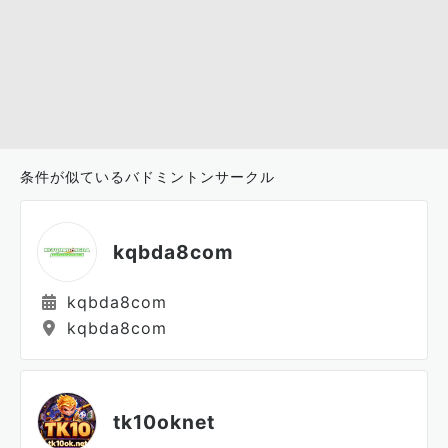
条件が似ているバドミントンサークル
kqbda8com
kqbda8com
kqbda8com
tk10oknet