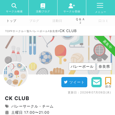
サークル検索
活動ブログ
サークル登録
メニュー
Ｑ＆Ａ
トップ
ブログ
活動日
口コミ
2
›
›
›
›
CK CLUB
TOP
サークル一覧
バレーボール
奈良県
募集中
バレーボール
奈良県
ツイート
保存
更新日：
2026年07月09日(木)
CK CLUB
バレーサークル・チーム
土曜日 17:00〜21:00