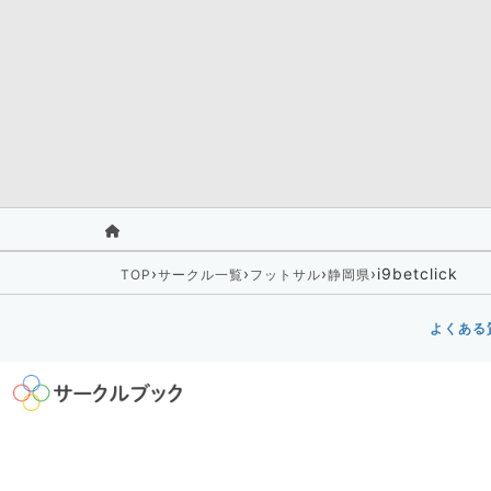
›
›
›
›
i9betclick
TOP
サークル一覧
フットサル
静岡県
よくある