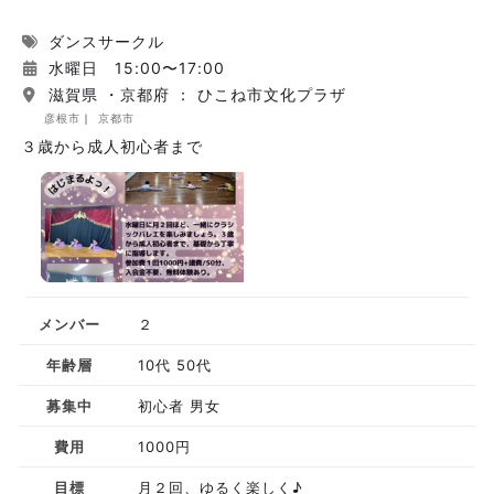
ダンスサークル
水曜日 15:00〜17:00
滋賀県 ・京都府 ： ひこね市文化プラザ
彦根市
京都市
３歳から成人初心者まで
メンバー
２
年齢層
10代 50代
募集中
初心者 男女
費用
1000円
目標
月２回、ゆるく楽しく♪