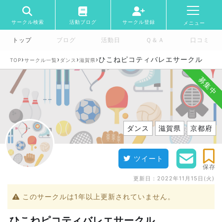
サークル検索
活動ブログ
サークル登録
メニュー
トップ
ブログ
活動日
Ｑ＆Ａ
口コミ
›
›
›
›
ひこねピコティバレエサークル
TOP
サークル一覧
ダンス
滋賀県
募集中
ダンス
滋賀県
京都府
ツイート
保存
更新日：
2022年11月15日(火)
このサークルは1年以上更新されていません。
ひこねピコティバレエサークル