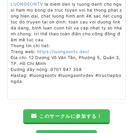
LUONGSONTV
la diem den ly tuong danh cho ngu
oi ham mo bong da truc tuyen voi he thong phat s
ong hien dai, chat luong hinh anh 4K sac net cung
toc do truyen tai on dinh. toan cau voi duong link
da dang, binh luan cuon tút va cap nhat ty so nha
nh chong. trí thể thao toàn điện cho công đồng đ
ăm mê tuc cau.
Thong tin chi tiet:
Trang web:
https://luongsontv.dev/
Địa chi: 12 Dương Võ Văn Tần, Phường 5, Quận 3,
TP. Hồ Chí Minh
Đường dây nóng: 0701 947 358
Hastag: #luongsontv #luongsontvdev #tructiepbo
ngda
このサークルに参加する！