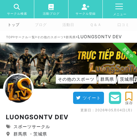
サークル検索
活動ブログ
サークル登録
メニュー
トップ
ブログ
活動日
Ｑ＆Ａ
口コミ
›
›
›
›
LUONGSONTV DEV
TOP
サークル一覧
その他のスポーツ
群馬県
募集中
その他のスポーツ
群馬県
茨城県
ツイート
保存
更新日：
2026年05月04日(月)
LUONGSONTV DEV
スポーツサークル
群馬県 ・茨城県