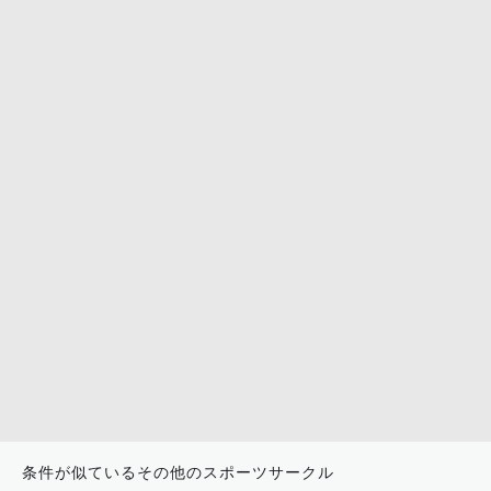
Hotline: 0701 947 358
Hastag: #luongsontv #luongsontvdev #tructiepbo
ngda
条件が似ているその他のスポーツサークル