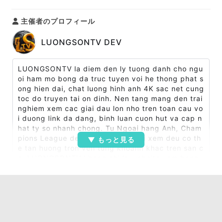
主催者のプロフィール
LUONGSONTV DEV
LUONGSONTV la diem den ly tuong danh cho ngu
oi ham mo bong da truc tuyen voi he thong phat s
ong hien dai, chat luong hinh anh 4K sac net cung
toc do truyen tai on dinh. Nen tang mang den trai
nghiem xem cac giai dau lon nho tren toan cau vo
i duong link da dang, binh luan cuon hut va cap n
hat ty so nhanh chong. Tu Ngoai hang Anh, Cham
pions League den V.League, nguoi xem deu co th
e tan huong tron ven tung khoanh khac tren san c
o. LUONGSONTV khong chi la website xem bong
da ma con la khong gian giai tri the thao toan die
n cho cong dong dam me tuc cau.
Thong tin chi tiet:
Website:
https://luongsontv.dev/
Dia chi: 12 Duong Vo Van Tan, Phuong 5, Quan 3,
TP. Ho Chi Minh