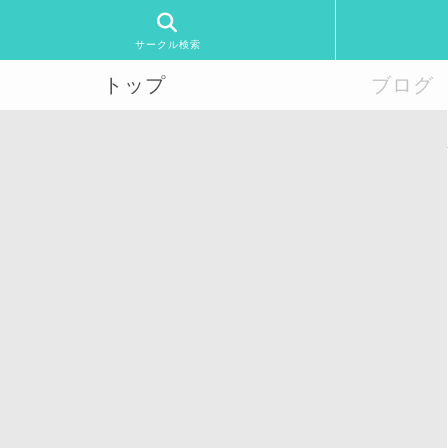
サークル検索
トップ
ブログ