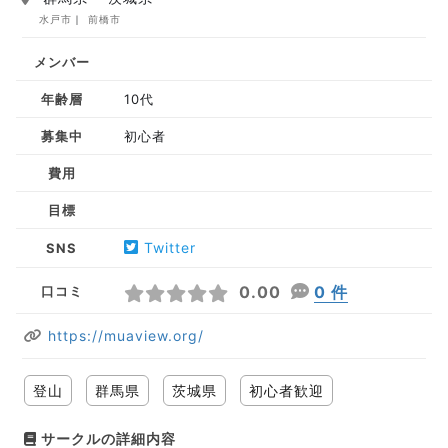
水戸市
前橋市
メンバー
年齢層
10代
募集中
初心者
費用
目標
Twitter
SNS
0.00
0 件
口コミ
https://muaview.org/
登山
群馬県
茨城県
初心者歓迎
サークルの詳細内容