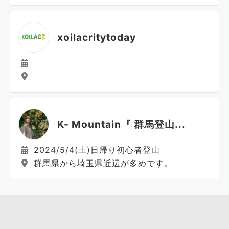
xoilacritytoday
K- Mountain『 群馬登山...
2024/5/4(土)日帰り初心者登山
群馬県から埼玉県近辺が多めです。