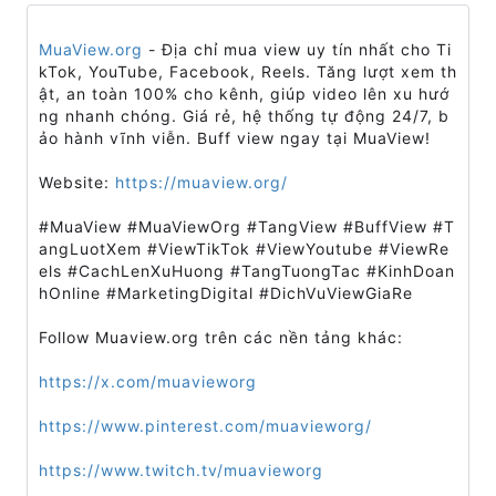
MuaView.org
- Địa chỉ mua view uy tín nhất cho Ti
kTok, YouTube, Facebook, Reels. Tăng lượt xem th
ật, an toàn 100% cho kênh, giúp video lên xu hướ
ng nhanh chóng. Giá rẻ, hệ thống tự động 24/7, b
ảo hành vĩnh viễn. Buff view ngay tại MuaView!
Website:
https://muaview.org/
#MuaView #MuaViewOrg #TangView #BuffView #T
angLuotXem #ViewTikTok #ViewYoutube #ViewRe
els #CachLenXuHuong #TangTuongTac #KinhDoan
hOnline #MarketingDigital #DichVuViewGiaRe
Follow Muaview.org trên các nền tảng khác:
https://x.com/muavieworg
https://www.pinterest.com/muavieworg/
https://www.twitch.tv/muavieworg