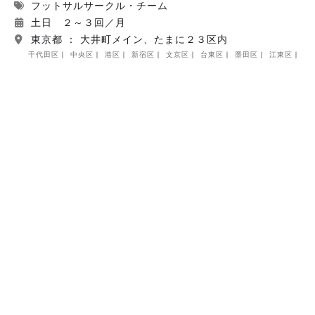
フットサルサークル・チーム
土日 ２～３回／月
東京都 ： 大井町メイン、たまに２３区内
千代田区
中央区
港区
新宿区
文京区
台東区
墨田区
江東区
品