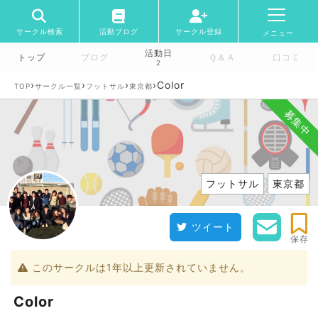
サークル検索
活動ブログ
サークル登録
メニュー
活動日
トップ
ブログ
Ｑ＆Ａ
口コミ
2
›
›
›
›
Color
TOP
サークル一覧
フットサル
東京都
募集中
フットサル
東京都
ツイート
保存
このサークルは1年以上更新されていません。
Color