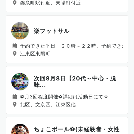
錦糸町駅付近、東陽町付近
楽フットサル
予約できた平日 ２０時～２２時、予約できた休
江東区東陽町
次回8月8日【20代～中心・脱
味...
⚽️月3回程度開催⚽️詳細は活動日にて☆
北区、文京区、江東区他
ちょこボール⚽️(未経験者・女性