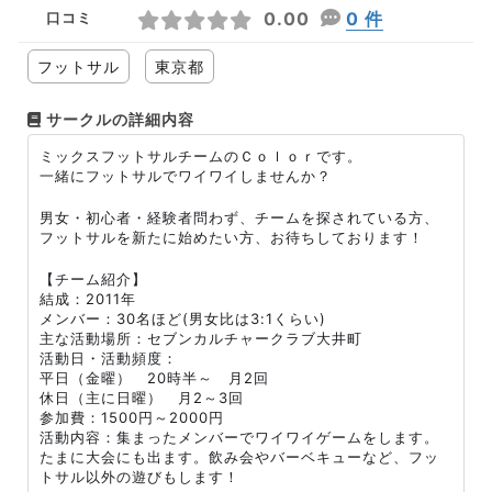
0.00
0 件
口コミ
フットサル
東京都
サークルの詳細内容
ミックスフットサルチームのＣｏｌｏｒです。
一緒にフットサルでワイワイしませんか？
男女・初心者・経験者問わず、チームを探されている方、
フットサルを新たに始めたい方、お待ちしております！
【チーム紹介】
結成：2011年
メンバー：30名ほど(男女比は3:1くらい)
主な活動場所：セブンカルチャークラブ大井町
活動日・活動頻度：
平日（金曜） 20時半～ 月2回
休日（主に日曜） 月2～3回
参加費：1500円～2000円
活動内容：集まったメンバーでワイワイゲームをします。
たまに大会にも出ます。飲み会やバーベキューなど、フッ
トサル以外の遊びもします！