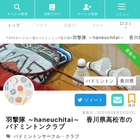
サークル検索
活動ブログ
サークル登録
メニュー
口コミ
トップ
ブログ
活動日
Ｑ＆Ａ
1
›
›
›
›
羽撃隊 ～haneuchitai～
TOP
サークル一覧
バドミントン
香川県
募集中
バドミントン
香川県
ツイート
保存
更新日：
2025年08月24日(日)
羽撃隊 ～haneuchitai～ 香川県高松市の
バドミントンクラブ
バドミントンサークル・クラブ