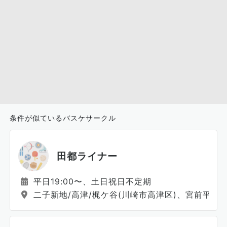
条件が似ているバスケサークル
田都ライナー
平日19:00〜、土日祝日不定期
二子新地/高津/梶ケ谷(川崎市高津区)、宮前平/鷺