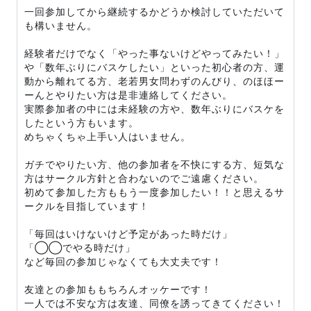
一回参加してから継続するかどうか検討していただいて
も構いません。
経験者だけでなく「やった事ないけどやってみたい！」
や「数年ぶりにバスケしたい」といった初心者の方、運
動から離れてる方、老若男女問わずのんびり、のほほー
ーんとやりたい方は是非連絡してください。
実際参加者の中には未経験の方や、数年ぶりにバスケを
したという方もいます。
めちゃくちゃ上手い人はいません。
ガチでやりたい方、他の参加者を不快にする方、短気な
方はサークル方針と合わないのでご遠慮ください。
初めて参加した方ももう一度参加したい！！と思えるサ
ークルを目指しています！
「毎回はいけないけど予定があった時だけ」
「◯◯でやる時だけ」
など毎回の参加じゃなくても大丈夫です！
友達との参加ももちろんオッケーです！
一人では不安な方は友達、同僚を誘ってきてください！