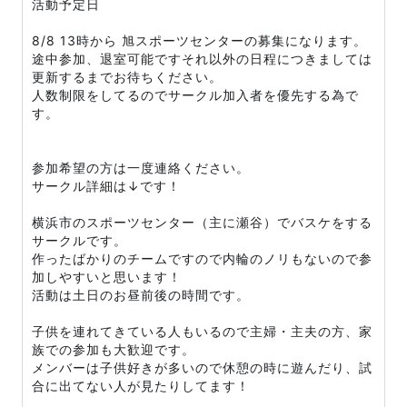
活動予定日
8/8 13時から 旭スポーツセンターの募集になります。
途中参加、退室可能ですそれ以外の日程につきましては
更新するまでお待ちください。
人数制限をしてるのでサークル加入者を優先する為で
す。
参加希望の方は一度連絡ください。
サークル詳細は↓です！
横浜市のスポーツセンター（主に瀬谷）でバスケをする
サークルです。
作ったばかりのチームですので内輪のノリもないので参
加しやすいと思います！
活動は土日のお昼前後の時間です。
子供を連れてきている人もいるので主婦・主夫の方、家
族での参加も大歓迎です。
メンバーは子供好きが多いので休憩の時に遊んだり、試
合に出てない人が見たりしてます！