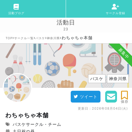
活動ブログ
サークル登録
活動日
23
›
›
›
›
わちゃちゃ本舗
TOP
サークル一覧
バスケ
神奈川県
募集中
バスケ
神奈川県
ツイート
保存
更新日：
2026年08月04日(火)
わちゃちゃ本舗
バスケサークル・チーム
土日祝の昼