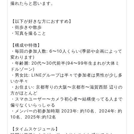
撮れたらと思います。
【以下が好きな方におすすめ】
・街歩きや散歩
・写真を撮ること
【構成や特徴】
・毎回の参加人数: 6〜10人くらい(季節や企画によって
変わります)
・年齢層: 20代〜30代前半(94〜99年生まれが大体ミ
ドルゾーン)
・男女比: LINEグループは半々で参加者は男性が少し多
いか半々
・お住まい: 京都寄りの大阪〜京都市〜滋賀西部 辺りの
方がほとんど
・スマホユーザー〜カメラ初心者〜結構使ってる人まで
偏りなくいらっしゃる
・メンバーの初参加時期 2023年: 約10名、2024年: 約
10名、2025年:約12名
【タイムスケジュール】