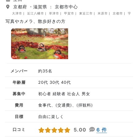
京都府 ・滋賀県 ： 京都市中心
大津市
近江八幡市
草津市
甲賀市
東近江市
米原市
京都市
宇治市
写真やカメラ、散歩好きの方
メンバー
約35名
年齢層
20代 30代 40代
募集中
初心者 経験者 社会人 男女
費用
食事代、(交通費)、(拝観料)
目標
自由に楽しく
5.00
6 件
口コミ