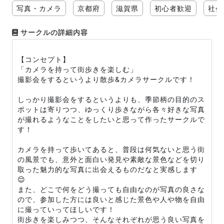
写真・カメラ
京都府
滋賀県
初心者歓迎
社会
サークルの詳細内容
【コンセプト】
「カメラを持って街歩きを楽しむ」
撮影会をするというより散歩&カメラサークルです！
しっかり撮影会をするというよりも、季節柄の目的のス
ポットは寄りつつ、ゆっくり歩きながら各々好きな写真
が撮れるようなことをしたいと思って作ったサークルで
す！
カメラを持って歩いてあると、普段は何気ないと思う街
の風景でも、意外と面白い発見や素敵な景色などを切り
取った魅力的な写真に出会えるものだなと実感します
😌
また、どこで何をどう撮っても自由なのが写真の良さな
ので、参加した方には良いと感じた景色や人や物を自由
に撮っていってほしいです！
街歩きを楽しみつつ、そんなそれぞれが思う良い写真を