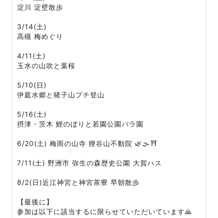
淀川 淀壁散歩
3/14(土)
高槻 梅めぐり
4/11(土)
玉水の山吹と葉桜
5/10(日)
伊庭水郷と猪子山プチ登山
5/16(土)
摂津・茨木 鯉のぼりと若園公園バラ園
6/20(土) 梅雨の山寺 狸谷山不動院 🌿🌫️⛩️
7/11(土) 野洲市 弥生の森歴史公園 大賀ハス
8/2(日)近江神宮と神宮茶寮 早朝散歩
【最後に】
参加は以下に該当するに限らせていただいています🙏