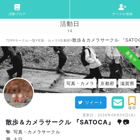
活動ブログ
サークル登録
活動日
14
›
›
›
›
散歩＆カメラサークル 『SATOCA
TOP
サークル一覧
写真・カメラ
京都府
募集中
写真・カメラ
京都府
滋賀県
ツイート
保存
更新日：
2026年08月05日(水)
散歩＆カメラサークル 『SATOCA』 🌳📷
写真・カメラサークル
土日