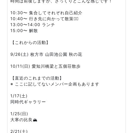
時間は前後しますが、ざっくりとこんな感じです！
10:30〜 集合してそれぞれ自己紹介
10:40〜 行き先に向かって散策🚶‍♀
13:00〜14:00 ランチ
15:00〜 解散
【これからの活動】
9/26(土) 枚方市 山田池公園 秋の花
10/11(日) 愛知川橋梁と五個荘散歩
【直近のこれまでの活動】
※ ここに記してないメンバー企画もあります
1/17(土)
同時代ギャラリー
1/25(日)
大寒の比良🏔️
2/21(土)