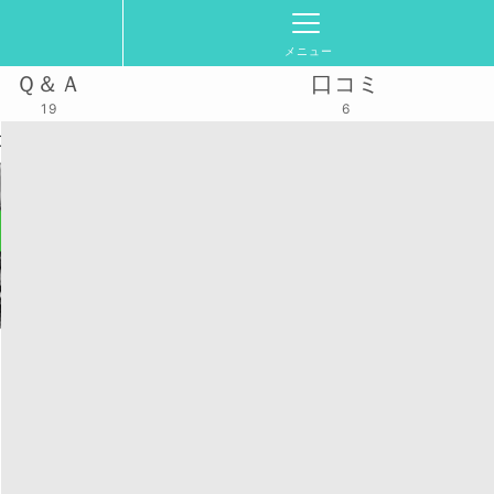
メニュー
Ｑ＆Ａ
口コミ
19
6
』 🌳📷