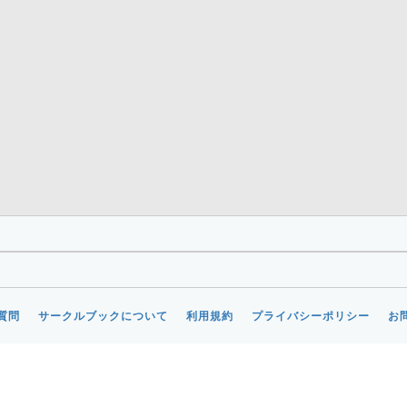
質問
サークルブックについて
利用規約
プライバシーポリシー
お