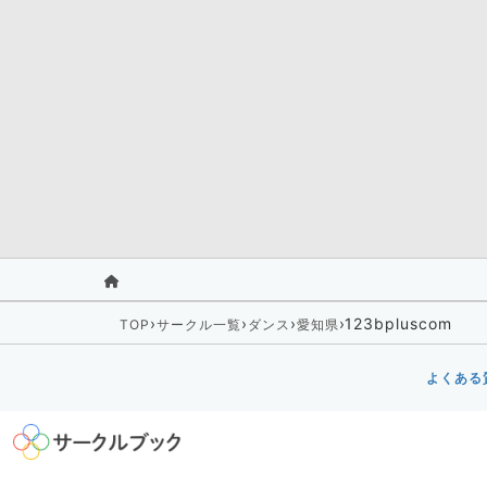
›
›
›
›
123bpluscom
TOP
サークル一覧
ダンス
愛知県
よくある