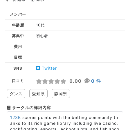
メンバー
年齢層
10代
募集中
初心者
費用
目標
Twitter
SNS
0.00
0 件
口コミ
ダンス
愛知県
静岡県
サークルの詳細内容
123B
scores points with the betting community th
anks to its rich game library including live casino,
cockfighting, esports, jackpot slots, and fish shoo