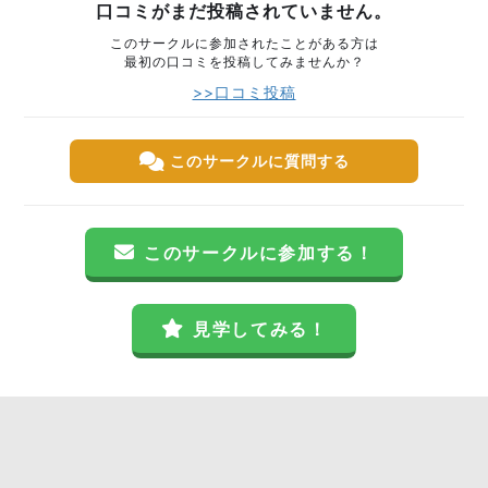
口コミがまだ投稿されていません。
このサークルに参加されたことがある方は
最初の口コミを投稿してみませんか？
>>口コミ投稿
このサークルに質問する
このサークルに参加する！
見学してみる！