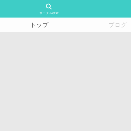
サークル検索
トップ
ブログ