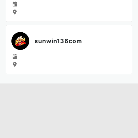
sunwin136com