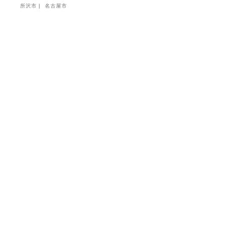
所沢市
名古屋市