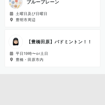
ブループレーン
土曜日及び日曜日
豊明市周辺
【豊橋田原】バドミントン！！
平日19時〜or土日
豊橋・田原市内