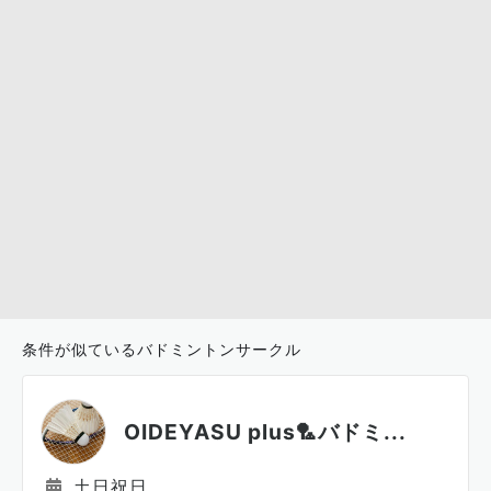
条件が似ているバドミントンサークル
OIDEYASU plus🏸バドミ...
土日祝日