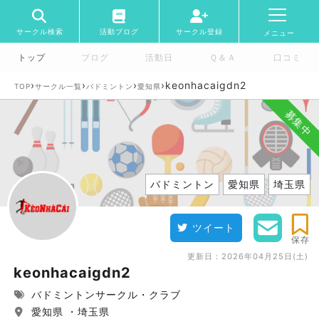
サークル検索
活動ブログ
サークル登録
メニュー
トップ
ブログ
活動日
Ｑ＆Ａ
口コミ
›
›
›
›
keonhacaigdn2
TOP
サークル一覧
バドミントン
愛知県
募集中
バドミントン
愛知県
埼玉県
ツイート
保存
更新日：
2026年04月25日(土)
keonhacaigdn2
バドミントンサークル・クラブ
愛知県 ・埼玉県