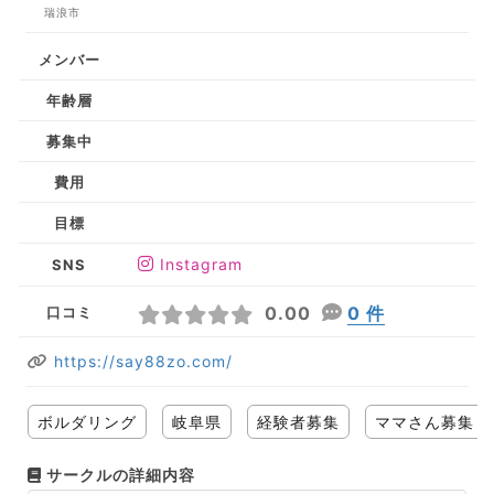
瑞浪市
メンバー
年齢層
募集中
費用
目標
Instagram
SNS
0.00
0 件
口コミ
https://say88zo.com/
ボルダリング
岐阜県
経験者募集
ママさん募集
サークルの詳細内容