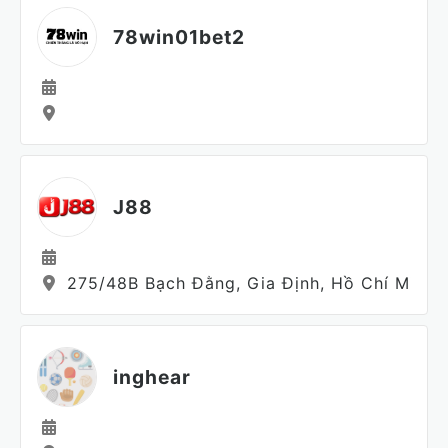
78win01bet2
J88
275/48B Bạch Đằng, Gia Định, Hồ Chí Minh,
inghear