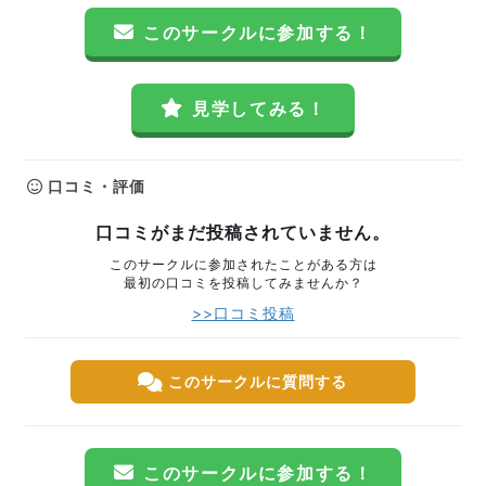
このサークルに参加する！
見学してみる！
口コミ・評価
口コミがまだ投稿されていません。
このサークルに参加されたことがある方は
最初の口コミを投稿してみませんか？
>>口コミ投稿
このサークルに質問する
このサークルに参加する！