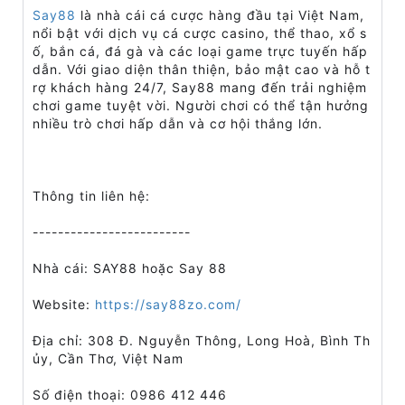
Say88
là nhà cái cá cược hàng đầu tại Việt Nam,
nổi bật với dịch vụ cá cược casino, thể thao, xổ s
ố, bắn cá, đá gà và các loại game trực tuyến hấp
dẫn. Với giao diện thân thiện, bảo mật cao và hỗ t
rợ khách hàng 24/7, Say88 mang đến trải nghiệm
chơi game tuyệt vời. Người chơi có thể tận hưởng
nhiều trò chơi hấp dẫn và cơ hội thắng lớn.
Thông tin liên hệ:
-------------------------
Nhà cái: SAY88 hoặc Say 88
Website:
https://say88zo.com/
Địa chỉ: 308 Đ. Nguyễn Thông, Long Hoà, Bình Th
ủy, Cần Thơ, Việt Nam
Số điện thoại: 0986 412 446