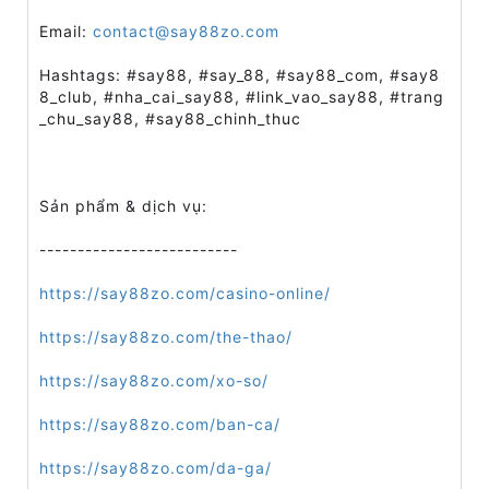
Email:
contact@say88zo.com
Hashtags: #say88, #say_88, #say88_com, #say8
8_club, #nha_cai_say88, #link_vao_say88, #trang
_chu_say88, #say88_chinh_thuc
Sản phẩm & dịch vụ:
--------------------------
https://say88zo.com/casino-online/
https://say88zo.com/the-thao/
https://say88zo.com/xo-so/
https://say88zo.com/ban-ca/
https://say88zo.com/da-ga/