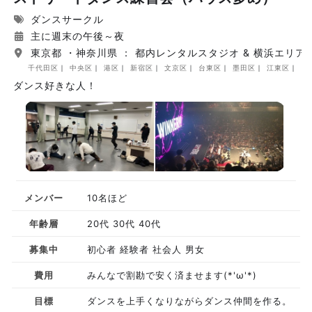
ダンスサークル
主に週末の午後～夜
東京都 ・神奈川県 ： 都内レンタルスタジオ & 横浜エリア
千代田区
中央区
港区
新宿区
文京区
台東区
墨田区
江東区
品
ダンス好きな人！
メンバー
10名ほど
年齢層
20代 30代 40代
募集中
初心者 経験者 社会人 男女
費用
みんなで割勘で安く済ませます(*'ω'*)
目標
ダンスを上手くなりながらダンス仲間を作る。