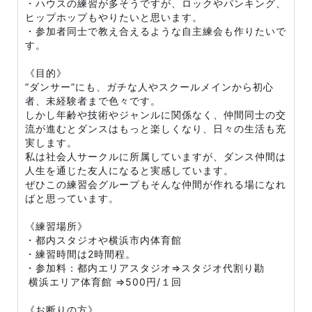
・ハウスの練習が多そうですが、ロックやパンキング、
ヒップホップもやりたいと思います。
・参加者同士で教え合えるような自主練会も作りたいで
す。
《目的》
”ダンサー”にも、ガチな人やスクールメインから初心
者、未経験者まで色々です。
しかし年齢や技術やジャンルに関係なく、仲間同士の交
流が進むとダンスはもっと楽しくなり、日々の生活も充
実します。
私は社会人サークルに所属していますが、ダンス仲間は
人生を通じた友人になると実感しています。
ぜひこの練習会グループもそんな仲間が作れる場になれ
ばと思っています。
《練習場所》
・都内スタジオや横浜市内体育館
・練習時間は2時間程。
・参加料：都内エリアスタジオ⇒スタジオ代割り勘
横浜エリア体育館 ⇒500円/１回
《お断りの方》