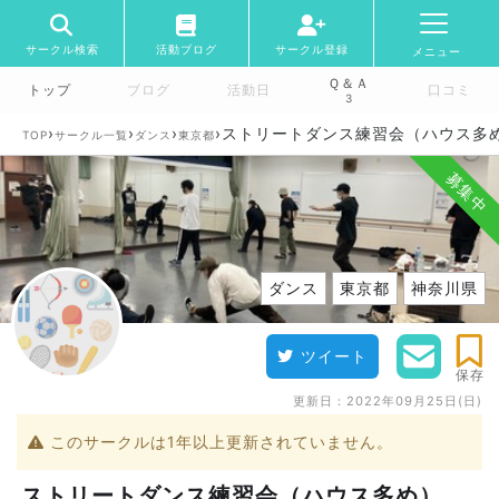
サークル検索
活動ブログ
サークル登録
メニュー
Ｑ＆Ａ
トップ
ブログ
活動日
口コミ
3
›
›
›
›
ストリートダンス練習会（ハウス多
TOP
サークル一覧
ダンス
東京都
募集中
ダンス
東京都
神奈川県
ツイート
保存
更新日：
2022年09月25日(日)
このサークルは1年以上更新されていません。
ストリートダンス練習会（ハウス多め）