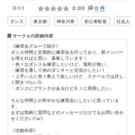
0.00
0 件
口コミ
ダンス
東京都
神奈川県
初心者歓迎
社会人サ
サークルの詳細内容
《練習会グループ紹介》
ダンス仲間と定期的に練習会を行っており、新メンバー
も増えればと思い、募集しています！
・色々なダンスを練習したいけど、場所が無い。
・練習を通して他のダンサーと交流がしたい！
・上手い人に色々教えて欲しいけど、スクールでは詳し
く聞きづらい💦
・ダンスにブランクがあるけど久々に再開したい。
そんな仲間との和やかな練習会にしたいと思っていま
す。
まずは気軽に質問などのメッセージだけでもお問い合わ
せください('ω')
《活動内容》