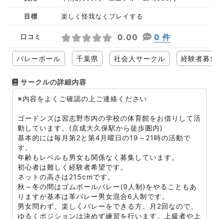
目標
楽しく怪我なくプレイする
0.00
0 件
口コミ
バレーボール
千葉県
社会人サークル
経験者募集
サークルの詳細内容
※内容をよくご確認の上ご連絡ください
ゴードンズは習志野市内の学校の体育館をお借りして活
動しています。(京成大久保駅から徒歩圏内)
基本的には毎月第2と第4月曜日の19～21時の活動で
す。
年齢もレベルも男女も関係なく募集しています。
初心者は難しく経験者希望です。
ネットの高さは215cmです。
秋～冬の間はゴムボールバレー(9人制)をやることもあ
りますが基本は革バレー男女混合6人制です。
男女問わず、楽しくバレーをできる方。月2回なので、
ゆるくポジションは決めず練習を行います。上級者や上