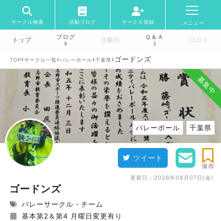
サークル検索
活動ブログ
サークル登録
メニュー
ブログ
Ｑ＆Ａ
トップ
活動日
口コミ
8
3
›
›
›
›
ゴードンズ
TOP
サークル一覧
バレーボール
千葉県
募集中
バレーボール
千葉県
ツイート
保存
更新日：
2026年08月07日(金)
ゴードンズ
バレーサークル・チーム
基本第2＆第4 月曜日変更有り